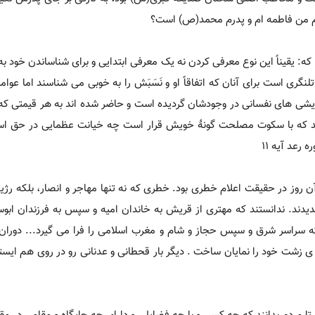
ردم من فاطمه ام و پدرم محمد(ص) است؟
ه: یقیناً این نوع معرفی کردن نه یک معرفی ابتدایی و برای شناساندن خود به
لنگری است برای آنان که اتفاقاً او و نَسَبَش را به خوبی می شناسند اما عوام
یشی های نفسانی در وجودشان گردیده است و حاضر شده اند به هر قیمتی ک
ستند که با سکوت مصلحت گونۀ خویش قرار است چه خیانت عظمایی در حق اسل
 رعد آیه 11
ن روز در حقیقت اعلام خطری بود. خطری که نه تنها مهاجر و انصار، بلکه رژ
میدیدند. ندانستند که مهتری از قریش به خاندان امیه و سپس به فرزندان ابوس
 سراسر شرق و سپس حجاز و شام و مغرب اسلامی را فرا می گیرد... دوران 
ی زشت خود را نمایان ساخت . دیگر بار قحطانی و عدنانی رو در روی هم ایستا