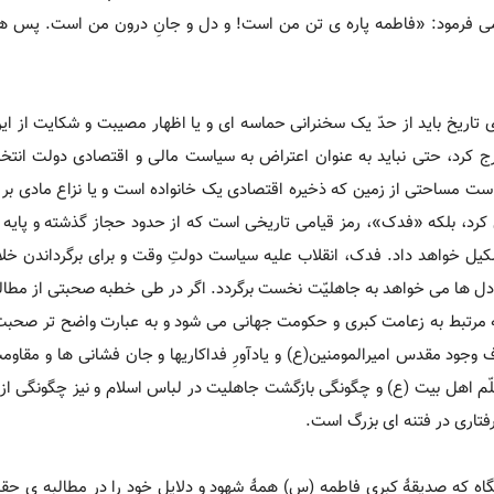
 می فرمود: «فاطمه پاره ی تن من است! و دل و جانِ درون من است. پس ه
ای تاریخ باید از حدّ یک سخنرانی حماسه ای و یا اظهار مصیبت و شکایت از ای
ج کرد، حتی نباید به عنوان اعتراض به سیاست مالی و اقتصادی دولت انتخا
ت مساحتی از زمین که ذخیره اقتصادی یک خانواده است و یا نزاع مادی بر
کرد، بلکه «فدک»، رمز قیامی تاریخی است که از حدود حجاز گذشته و پایه
کیل خواهد داد. فدک، انقلاب علیه سیاست دولتِ وقت و برای برگرداندن خ
دل ها می خواهد به جاهلیّت نخست برگردد. اگر در طی خطبه صحبتی از مطال
 مرتبط به زعامت کبری و حکومت جهانی می شود و به عبارت واضح تر صحبت 
وجود مقدس امیرالمومنین(ع) و یادآورِ فداکاریها و جان فشانی ها و مقاو
ّم اهل بیت (ع) و چگونگی بازگشت جاهلیت در لباس اسلام و نیز چگونگی ا
تاری در فتنه ای بزرگ است.
مانطور که ذکر شد تنها ده روز پس از وفات پیامبر (ص)(2) آنگاه که صدیقۀ کبری فاطمه (س) همۀ شهود و دلایل خود را در م