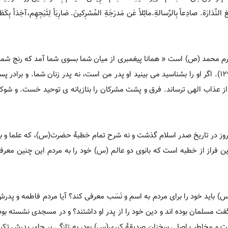
 النِّذارَة. صادِعاً بِالرِّسالةِ.مائِلاً عَن مَدرَجَةِ المُشرِکینَ. ضارِبَاً لِثَبَجِهِم،آخِذاً بِکَ
 محمد (ص) است « همانا پیغمبری از میان شما بسوی شما آمد که رنج شما ب
بود، و به گرویدنتان امیدوار و بر موءمنان مهربان و غمخوار» (توبه 129). اگر او را بشناسید می بینید او پدر من است، نه پدر زنان شما.
ا از عذاب الهی ترساند. فرق و پشت مشرکان را بتازیانه ی توحید خست. و شو
روز در تاریخ صدر اسلام گذشت و نه شرح تمام خطبۀ حضرت(س)، که علما و بز
این فراز از خطبه است که بانوی دو عالم (س) خود را به مردم این چنین معرف
ید خود را برای مردم به اسم و نَسَب معرفی کند؟ آیا مردم فاطمه و پدرش
 مسلمان بوده اند و دین خود را از پدر او داشتند؟ و در مسجدی نشسته بودند 
شت و مخاطب اصلی سخنان صدیقۀ کبری(س) بود، به تازگی بر جای پدرش تکیه