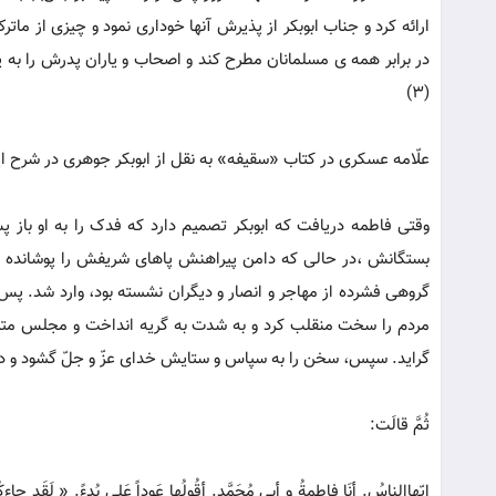
ارائه کرد و جناب ابوبکر از پذیرش آنها خوداری نمود و چیزی از م
در برابر همه ی مسلمانان مطرح کند و اصحاب و یاران پدرش را به ی
(3)
علّامه عسکری در کتاب «سقیفه» به نقل از ابوبکر جوهری در شرح ا
وقتی فاطمه دریافت که ابوبکر تصمیم دارد که فدک را به او باز پ
بستگانش ،در حالی که دامن پیراهنش پاهای شریفش را پوشانده بو
گروهی فشرده از مهاجر و انصار و دیگران نشسته بود، وارد شد. پس
مردم را سخت منقلب کرد و به شدت به گریه انداخت و مجلس متشن
گراید. سپس، سخن را به سپاس و ستایش خدای عزّ و جلّ گشود و درود
ثُمَّ قالَت: