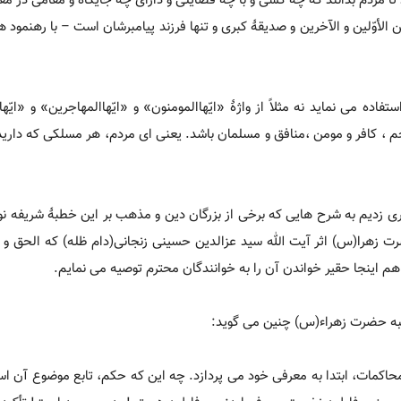
تا مردم بدانند که چه کسی و با چه فضایلی و دارای چه جایگاه و مقامی در مق
 الأوّلین و الآخرین و صدیقۀ کبری و تنها فرزند پیامبرشان است – با رهنمود 
اده می نماید نه مثلاً از واژۀ «ایّهاالمومنون» و «ایّهاالمهاجرین» و «ایّهاا
م ، کافر و مومن ،منافق و مسلمان باشد. یعنی ای مردم، هر مسلکی که دارید آ
 زدیم به شرح هایی که برخی از بزرگان دین و مذهب بر این خطبۀ شریفه نوش
 زهرا(س) اثر آیت الله سید عزالدین حسینی زنجانی(دام ظله) که الحق و ا
هم اینجا حقیر خواندن آن را به خوانندگان محترم توصیه می نمایم.
طبه حضرت زهراء(س) چنین می گوید:
محاکمات، ابتدا به معرفی خود می پردازد. چه این که حکم، تابع موضوع آن اس