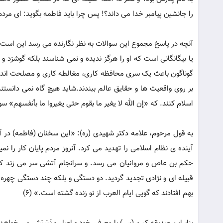
را جانشین پیامبر خدا می داند؟! پس چرا باید فاطمه بگوید: ای م
آنچه در پاسخ مجموع این سوالات به نظر نگارنده می رسد این است ک
یا بیگانگانی است که او را هرگز ندیده و نمی شناسند بلکه گوشزد و ت
گوناگون باعث یک سری محافظه کاری، مغالطه کاری و مصلحت اند
بر روی واقعیت ها و حقایق عالم ببندند.شاید هیچ گاه نمی دان
اسلام کنند. که «إن الله لا یغیر ما بقوم حتی یغیروا ما بأنفسهم» سوره
به قول مرحوم، علامه دکتر شهیدی (ره): «این سخنان (فاطمه) در آ
آینده ی نظام اسلامی را تهدید می کرد. آنروز مردم پایان کار را ن
حکم بن عاص و مروانیان می رسد. و سرانجام آتشی سر می زند که
قبیله ای و نژادی تجدید گردید. دو دستگی و بلکه چند دستگی چهره 
بهم افتادند که گویی ایام العرب از نو زنده گشته است.» (6)