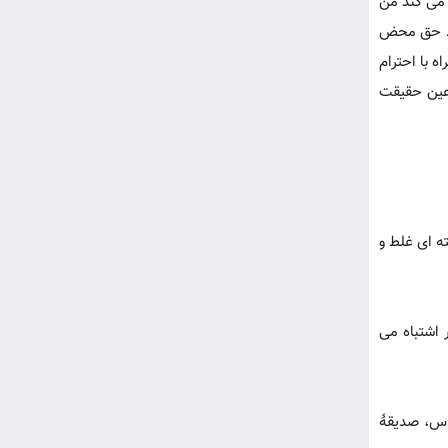
 می کند من
ید حق محض
ه با احترام
 عین حقیقت
ته ای غلط و
 اشتباه می
ساس، صدیقۀ