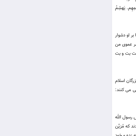
ظمِهِم. یَهشِمُ
ر او دشوار
 و برادر پسر عموی من
کت بت و بت
رگان اسلام
ی می کنند:
 رسول الله
که مُزیَّن
 زده و خود