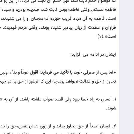
که موضوع حکم ثابت شد، قهراً حکم آن ثابت می گردد. از این رو
فاطمه هستم. وقتی فاطمه بودن ثابت شد، صدیقه بودن، و سیدة 
است. فاطمه به آن مردم فریب خورده که سخنان او را می شنیدند، بر ا
فراوان و عظمت از زبان پیامبر شنیده بودند. وقتی مردم فهمید
است».(7)
ایشان در ادامه می افزاید:
«اما پس از معرفی خود، با تأکید می فرماید: أقول عوداً و بدءً، ا
تجاوز از حق و عدالت نخواهد بود.چه این که تجاوز از حق به دو ج
1. انسان به راه خطا برود ولی قصد صواب داشته باشد. از آن ب
شوند.
2. انسان عمداً از حق تجاوز نماید و از روی هوای نفس،حق را ن