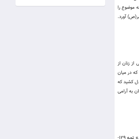
ه موضوع را
ر(ص) آورد.
از زنان از
که در میان
دل کشید که
ن به آرامی
ایّهاالناسُ. أنَا فاطِمةُ و أبی مُحَمَّد. أقُولُها عَوداً عَلی بُدءً. « لَقَد جاءکُم رَسُولٌ مِن أنفُسِکُم عَزیزٌ عَلَیهِ ما عَنِتُّم حَرِیصٌ عَلَیکُم بِالمُوءمِنینَ رَؤُفٌ رَحِیمٌ» توبه 129-