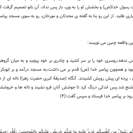
اترک رسول خدا(ص) و بخشش او را به وی، باز پس نداد، آن بانو تصمیم گرفت ک
اری طلبد. از این رو بنا به گفته ی محدثان و مورخان، رو به سوی مسجد پیامب
ین واقعه چنین می نویسد:
س ندهد،روسری خود را بر سر کشید و چادری بر خود پیچید و به میان گروهی 
د و همچون پیامبر خدا (ص) قدم بر می داشت،به مسجد درآمد و بر ابوبکر 
 ، پرده ای پیش رویش کشیدند. آنگاه (صدیقۀ کبری حضرت زهرا) ناله ای از 
ج شد.پس اندکی درنگ کرد تا جوشش آنان فرو نشیند و ناله ها و خروششا
 بر پیامبر خدا فرستاد و سپس گفت:(4)