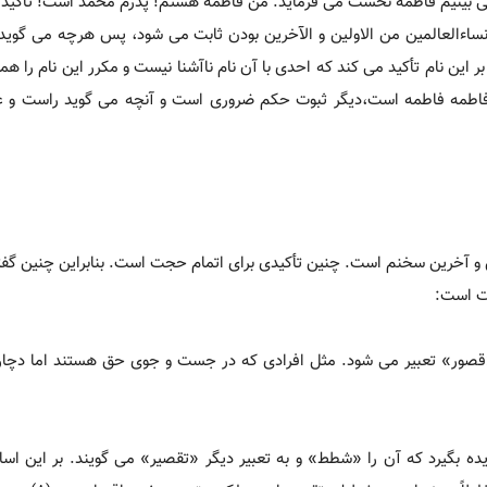
 می بینیم فاطمه نخست می فرماید: من فاطمه هستم! پدرم محمد است! تأکید
نساءالعالمین من الاولین و الآخرین بودن ثابت می شود، پس هرچه می گو
ین نام تأکید می کند که احدی با آن نام ناآشنا نیست و مکرر این نام را همرا
ند فاطمه فاطمه است،دیگر ثبوت حکم ضروری است و آنچه می گوید راست و
ولین و آخرین سخنم است. چنین تأکیدی برای اتمام حجت است. بنابراین چنین گف
هت است:
ه «قصور» تعبیر می شود. مثل افرادی که در جست و جوی حق هستند اما دچار
ادیده بگیرد که آن را «شطط» و به تعبیر دیگر «تقصیر» می گویند. بر این ا