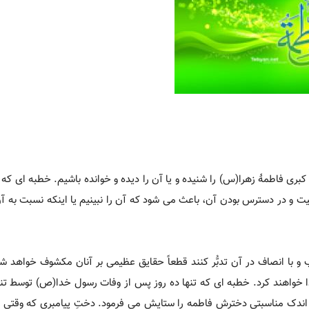
بری فاطمۀ زهرا(س) را شنیده و یا آن را دیده و خوانده باشیم. خطبه ای که 
فیت و در دسترس بودن آن، باعث می شود که آن را نبینیم یا اینکه نسبت به آ
ا انصاف در آن تدبُّر کنند قطعاً حقایق عظیمی بر آنان مکشوف خواهد شد 
 خواهند کرد. خطبه ای که تنها ده روز پس از وفات رسول خدا(ص) توسط تنها
به اندک مناسبتی دخترش فاطمه را ستایش می فرمود. دختِ پیامبری که وقتی 