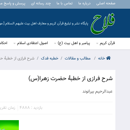
صفحه اصلی
درباره ما
تماس با ما
چند رسانه ای
پرسش و پاسخ م
پایگاه نشر و تبلیغ قرآن کریم و معارف اهل بیت علیهم السلام [ 
قرآن کریم
پیامبر و اهل بیت (ع)
اصول اعتقادی اسلام
احکام
خانه
مطالب و مقالات
خطبه فدک
شرح فرازی از خطبۀ 
شرح فرازی از خطبۀ حضرت زهرا(س)
عبدالرحیم بیرانوند
بازدید : 4888
زمان تقریبی م