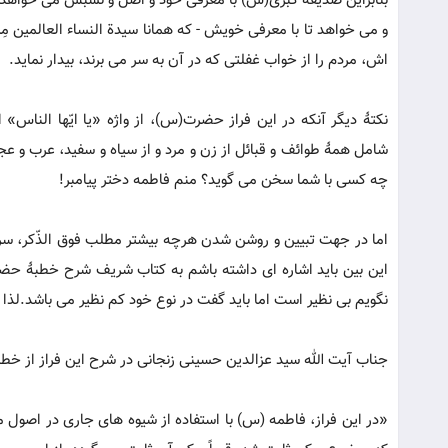
بنابراین صدیقه کبری(س) با معرفی خود و اصل و نَسَبَش می خواهد 
و می خواهد تا با معرفی خویش - که همانا سیدة النساء العالمین مِن
اش، مردم را از خواب غفلتی که در آن به سر می برند، بیدار نماید.
نکتۀ دیگر آنکه در این فراز حضرت(س)، از واژه «یا ایّها الناس» استف
شامل همۀ طوائف و قبائل از زن و مرد و از سیاه و سفید، عرب و عج
چه کسی با شما سخن می گوید؟ منم فاطمه دختر پیامبر!
اما در جهت تبیین و روشن شدن هرچه بیشتر مطلب فوق الذّکر، سری
این بین باید اشاره ای داشته باشم به کتاب شریف شرح خطبۀ حضرت
نگویم بی نظیر است اما باید گفت در نوع خود کم نظیر می باشد.لذا 
جناب آیت الله سید عزالدین حسینی زنجانی در شرح این فراز از خ
«در این فراز، فاطمه (س) با استفاده از شیوه های جاری در اصول 