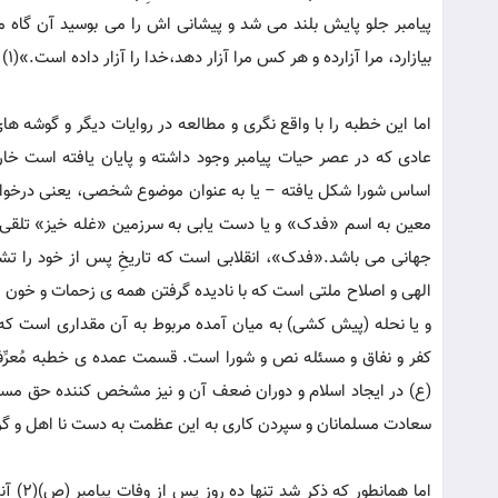
پیامبر جلو پایش بلند می شد و پیشانی اش را می بوسید آن گاه
بیازارد، مرا آزارده و هر کس مرا آزار دهد،خدا را آزار داده است.»(1)
اما این خطبه را با واقع نگری و مطالعه در روایات دیگر و گوشه ه
عادی که در عصر حیات پیامبر وجود داشته و پایان یافته است خار
اساس شورا شکل یافته – یا به عنوان موضوع شخصی، یعنی درخواس
معین به اسم «فدک» و یا دست یابی به سرزمین «غله خیز» تلقی 
جهانی می باشد.«فدک»، انقلابی است که تاریخِ پس از خود را تش
الهی و اصلاح ملتی است که با نادیده گرفتن همه ی زحمات و خون 
و یا نحله (پیش کشی) به میان آمده مربوط به آن مقداری است که
کفر و نفاق و مسئله نص و شورا است. قسمت عمده ی خطبه مُعرِّف 
(ع) در ایجاد اسلام و دوران ضعف آن و نیز مشخص کننده حق مسل
سعادت مسلمانان و سپردن کاری به این عظمت به دست نا اهل و گرف
اما ه