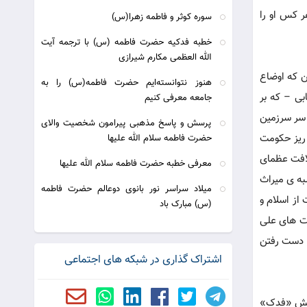
ر کس او را
سوره کوثر و فاطمه زهرا(س)
خطبه فدکیه حضرت فاطمه (س) با ترجمه آیت
الله العظمی مکارم شیرازی
ن که اوضاع
هنوز نتوانسته‌ایم حضرت فاطمه(س) را به
بی – که بر
جامعه معرفی کنیم
 سر سرزمین
پرسش و پاسخ مذهبی پیرامون شخصیت والای
 ریز حکومت
حضرت فاطمه سلام الله علیها
لافت عظمای
معرفی خطبه حضرت فاطمه سلام الله علیها
به ی میراث
میلاد سراسر نور بانوی دوعالم حضرت فاطمه
از اسلام و
(س) مبارک باد
مت های علی
ز دست رفتن
اشتراک گذاری در شبکه های اجتماعی
طالبه ی حقش «فدک»