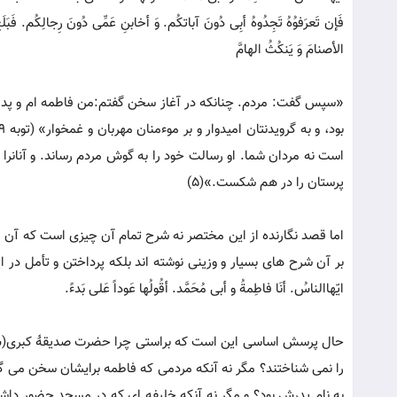
فَإن تَعرَفوُهُ تَجِدُوهُ أبِی دُونَ آباتکُم. وَ أخابنِ عَمِّی دُونَ رِجالِکُم. فَبَلَغ
الأصنامَ وَ یَنکُثُ الهامَّ
«سپس گفت: مردم. چنانکه در آغاز سخن گفتم:من فاطمه ام و پدرم
است نه مردان شما. او رسالت خود را به گوش مردم رساند. و آنانر
پرستان را در هم شکست.»(5)
اما قصد نگارنده از این مختصر نه شرح تمام آن چیزی است که آن 
بر آن شرح های بسیار و وزینی نوشته اند بلکه پرداختن و تأمل در 
ایّهاالناسُ. أنَا فاطِمةُ و أبی مُحَمَّد. أقُولُها عَوداً عَلی بَدءً.
حال پرسش اساسی این است که براستی چرا حضرت صدیقۀ کبری(س) با
را نمی شناختند؟ مگر نه آنکه مردمی که فاطمه برایشان سخن می گفت
به نام پدرش بود؟ و مگر نه آنکه خلیفه ای که در مسجد حضور دا