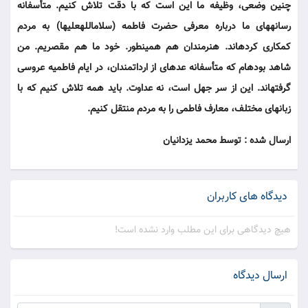
چنین وضعی، وظیفه ما این است که با دقت تلاش کنیم. متأسفانه
رسانه‎‎های ما درباره معرفی حضرت فاطمه (سلام‎الله‎علیها) به مردم
کم‎کاری کرده‎اند. هنرمندان هم همین‎طور. خود ما هم مقصریم. من
شاهد بوده‎ام که متأسفانه عده‎ای از ارداتمندان، در ایام فاطمیه عروسی
گرفته‎اند. این از سر جهل است، نه عداوت. باید همه تلاش کنیم که با
زبان‎‎های مختلف، معارف فاطمی را به مردم منتقل کنیم.
ارسال شده : توسط محمد یزدانیان
دیدگاه های کاربران
هیچ دیدگاهی برای این مطلب وارد نشده است!
ارسال دیدگاه