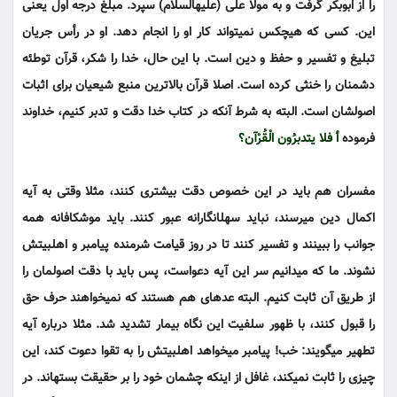
را از ابوبکر گرفت و به مولا علی (علیه‎السلام) سپرد. مبلغ درجه اول یعنی
این. کسی که هیچ‎کس نمی‎تواند کار او را انجام دهد. او در رأس جریان
تبلیغ و تفسیر و حفظ و دین است. با این حال، خدا را شکر، قرآن توطئه
دشمنان را خنثی کرده است. اصلا قرآن بالاترین منبع شیعیان برای اثبات
اصول‎شان است. البته به شرط آن‎که در کتاب خدا دقت و تدبر کنیم، خداوند
فرموده
أ فلا یتدبرُون الْقُرْآن؟
مفسران هم باید در این خصوص دقت بیشتری کنند، مثلا وقتی به آیه
اکمال دین می‎رسند، نباید سهل‎انگارانه عبور کنند. باید موشکافانه همه
جوانب را ببینند و تفسیر کنند تا در روز قیامت شرمنده پیامبر و اهل‎بیتش
نشوند. ما که می‎دانیم سر این آیه دعواست، پس باید با دقت اصول‎مان را
از طریق آن ثابت کنیم. البته عده‎ای هم هستند که نمی‎خواهند حرف حق
را قبول کنند، با ظهور سلفیت این نگاه بیمار تشدید شد. مثلا درباره آیه
تطهیر می‎گویند: خب! پیامبر می‎خواهد اهل‎بیتش را به تقوا دعوت کند، این
چیزی را ثابت نمی‎کند، غافل از این‎که چشمان خود را بر حقیقت بسته‎اند. در