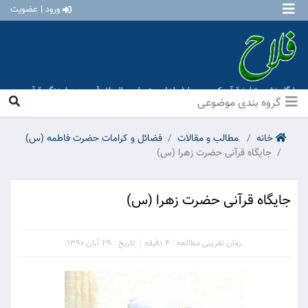
ورود | عضویت
پایگاه نشر و تبلیغ قرآن کریم و معارف اهل بیت علیهم السلام [ موسسه فرهنگی قرآن و
عترت منهاج عشق آباد ]
گروه بندی موضوعی
خانه
مطالب و مقالات
فضائل و کرامات حضرت فاطمه (س)
جايگاه قرآنی حضرت زهرا (س)
جايگاه قرآنی حضرت زهرا (س)
زمان تقریبی مطالعه : 4 دقیقه
تاریخ : 29 آبان 1390