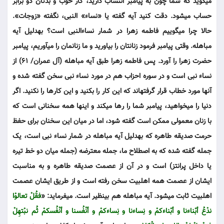
می‎گوید که شما چون به پیامبر انتساب دارید، کار خوب و بدتان دو برابر
حساب می‎شود. دقت کنید آیه گفته یا «نساء» النبی، نگفته «زوجات».
حالا چرا می‎گوییم فاطمه زهرا در شمار نساءالنبی است؟ به‎دلیل آیه
مباهله. وقتی پیامبر فرمود زنان‎تان را بیاورید و ما زنان‎مان را می‎آوریم، پیامبر
حضرت زهرا را آورد. پس فاطمه زهرا طبق آیه مباهله (آل عمران/ 61) از
نساء نبی است و در سوره احزاب هم در مورد نساء نبی سخن گفته شده و
آن‎‎ها مورد خطاب قرار گرفته‎اند که این کار را بکنید و این کار‎ها را نکنید. اگر
دنیا را می‎خواهید، پیامبر شما را ر‎ها می‎کند و این‎ها همه سخنانی است که
با زنان معمولی ممکن است گفته شود، اما در میان این سخنان برای حفظ
حرمت صدیقه طاهره که به‎دلیل آیه مباهله در شمار نساء نبی است، یک
جمله گفته شده که به اصطلاح ما، جمله معترضه (جمله میان دو خط تیره
یا داخل پرانتز) است و در آن از عصمت صدیقه طاهره و به مناسبت
ایشان از عصمت همه اهل‎بیت سخن رفته است و از طریق ایشان عصمت
اهل‎بیت ثابت می‎شود. آیه مباهله هم بی‎نظیر است. می‎فرماید: «
فقُلْ تعالوْا
ندْعُ أبْناءنا و أبْناءکمْ و نِساءنا و نِساءکمْ و أنْفُسنا و أنْفُسکمْ ثُم نبْتهِلْ