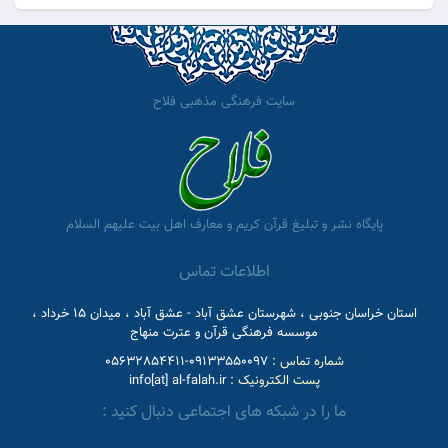
سایت فرهنگی مذهبی فلاح
پایگاه نشر و تبلیغ قرآن کریم و معارف اهل بیت علیهم السلام
اطلاعات تماس
استان خراسان جنوبی ، شهرستان عشق آباد - عشق آباد ، میدان 15 خرداد ،
موسسه فرهنگی قرآن و عترت منهاج
شماره تماس :
09133550097-05632854411
پست الکترونیک :
info[at] al-falah.ir
ما را در شبکه های اجتماعی دنبال کنید :