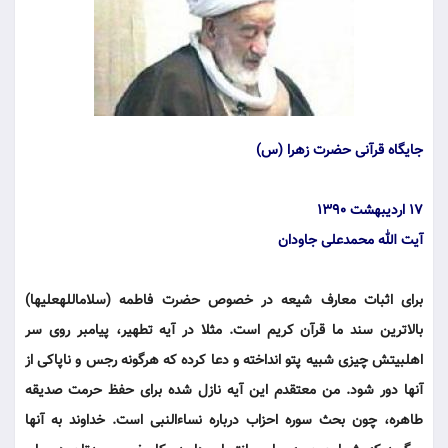
جايگاه قرآنی حضرت زهرا (س)
۱۷ ارديبهشت ۱۳۹۰
آیت الله محمدعلی جاودان
برای اثبات معارف شیعه در خصوص حضرت فاطمه (سلام‎الله‎علیها)
بالاترین سند ما قرآن کریم است. مثلا در آیه تطهیر، پیامبر روی سر
اهل‎بیتش چیزی شبیه پتو انداخته و دعا کرده که هرگونه رجس و ناپاکی از
آن‎‎ها دور شود. من معتقدم این آیه نازل شده برای حفظ حرمت صدیقه
طاهره، چون بحث سوره احزاب درباره نساءالنبی است. خداوند به آن‎‎ها