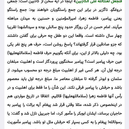
فنجْعلْ لعْنت‎الله علی الْکاذِبین‎
» این‎جا در آیه سخن از کاذبین است: جمعی
دروغ‎گو. ناگزیر در برابر این جمع راستگویان خواهند بود: جمع راستگو
یعنی پیامبر، فاطمه زهرا، امیرالمؤمنین و حسنین به میدان مباهله
می‎آیند. امام حسن در آن روزگار حدود پنج سالش بوده و سیدالشهدا تقریبا
چهار سال داشته است. واقعا این دو طفل چه حرفی برای گفتن داشتند
که جزو صادقین قرار گرفته‎اند؟ پاسخ روشن است، حرف هر پنج نفر یکی
بود. چه دلیلی بالاتر از این، برای آن‎که بگوییم حرف فاطمه (سلام‎الله‎علیها)
عین حرف پیامبر است؟ پیامبر سخنگوی پروردگار است و اهل‎بیت مبلغان
درجه اول آن. هر کسی غیر از اهل‎بیت مبلغ درجه دو محسوب می‎شود. از
سلمان و ابوذر گرفته تا مبلغان معاصر ما. مبلغ درجه اول باید معصوم
باشد و حرفش با پیامبر فرقی نکند. این شأن را ما فقط برای اهل‎بیت و در
رأس آن‎‎ها فاطمه زهرا (سلام‎الله‎علیها) قائلیم. اتفاقا در تاریخ مواردی هم
در این‎خصوص ذکر شده، مثلا وقتی قرار شد پیغام آیه برائت را پیامبر به
حاجیان برساند، ایشان ابوبکر را مأمور کرد، اما جبرییل نازل شد و گفت: یا
رسول‎الله! پیغام را به کسی بسپار که حرفش مثل تو باشد. پیامبر مأموریت