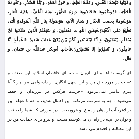
وَ لکِنَّها فَیْضَةُ النَّفْسِ، وَ نَفْثَةُ الْغَیْظِ، وَ حَوَزُ الْقَناةِ، وَ بَثَّةُ الصَّدْرِ، وَ تَقْدِمَةُ
الْحُجَّةِ، فَدُونَکُمُوها فَاحْتَقِبُوها دَبِرَةَ الظَّهْرِ، نَقِبَةَ الْخُفِّ، باقِیَةَ الْعارِ،
مَوْسُومَةً بِغَضَبِ الْجَبَّارِ وَ شَنارِ الْاَبَدِ، مَوْصُولَةً بِنارِ اللَّهِ الْمُوقَدَةِ الَّتی
تَطَّلِعُ عَلَى الْاَفْئِدَةِ.فَبِعَیْنِ اللَّهِ ما تَفْعَلُونَ، وَ سَیَعْلَمُ الَّذینَ ظَلَمُوا اَىَّ
مُنْقَلَبٍ یَنْقَلِبُونَ، وَ اَنَا اِبْنَةُ نَذیرٍ لَکُمْ بَیْنَ یَدَىْ عَذابٌ شَدیدٌ، فَاعْمَلُوا اِنَّا
عامِلُونَ، وَ انْتَظِرُوا اِنَّا مُنْتَظِرُونَ.فأجابها أبوبکر عبداللَّه بن عثمان، و
قال:
اى گروه نقباء، و اى بازوان ملت، اى حافظان اسلام، این ضعف و
غفلت در مورد حق من و این سهل‏ انگارى از دادخواهى من چرا؟ آیا
پدرم پیامبر نمی‌فرمود: «حرمت هرکس در فرزندان او حفظ
می‌شود»، چه به سرعت مرتکب این اعمال شدید، و چه با عجله این
بز لاغر، آب از دهان و دماغ او فروریخت، در صورتى که شما را طاقت
و توان بر آنچه در راه آن می‌کوشیم هست، و نیرو براى حمایت من در
این مطالبه و قصدم می باشد.