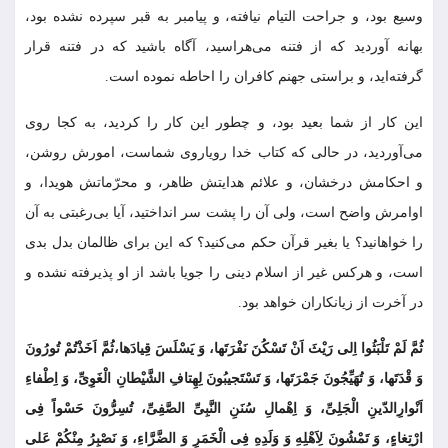
وسیع بود، و جراحت التیام نیافته، و پیامبر به قبر سپرده نشده بود،
بهانه آوردید که از فتنه مى‌‏هراسید، آگاه باشید که در فتنه قرار
گرفته‏‌اید، و براستى جهنم کافران را احاطه نموده است.
این کار از شما بعید بود، و چطور این کار را کردید، به کجا روى
مى‌‏آوردید، در حالى که کتاب خدا رویاروى شماست، امورش روشن،
و احکامش درخشان، و علائم هدایتش ظاهر، و محرّماتش هویدا، و
اوامرش واضح است، ولى آن را پشت سر انداختید، آیا بى‌‏رغبتى به آن
را خواهانید؟ یا بغیر قرآن حکم مى‌‏کنید؟ که این براى ظالمان بدل بدى
است، و هرکس غیر از اسلام دینى را جویا باشد از او پذیرفته نشده و
در آخرت از زیانکاران خواهد بود.
ثُمَّ لَمْ تَلْبَثُوا اِلى رَیْثَ اَنْ تَسْکُنَ نَفْرَتَها، وَ یَسْلَسَ قِیادَها،ثُمَّ اَخَذْتُمْ تُورُونَ
وَ قْدَتَها، وَ تُهَیِّجُونَ جَمْرَتَها، وَ تَسْتَجیبُونَ لِهِتافِ الشَّیْطانِ الْغَوِىِّ، وَ اِطْفاءِ
اَنْوارِالدّینِ الْجَلِیِّ، وَ اِهْمالِ سُنَنِ النَّبِیِّ الصَّفِیِّ، تُسِرُّونَ حَسْواً فِی
ارْتِغاءٍ، وَ تَمْشُونَ لِاَهْلِهِ وَ وَلَدِهِ فِی الْخَمَرِ وَ الضَّرَّاءِ، وَ نَصْبِرُ مِنْکُمْ عَلى