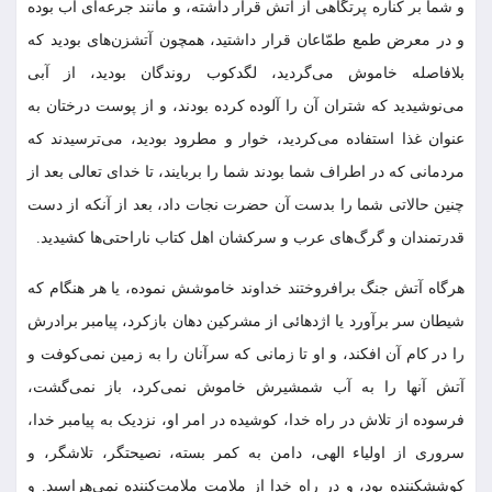
و شما بر کناره پرتگاهى از آتش قرار داشته، و مانند جرعه‏‌اى آب بوده
و در معرض طمع طمّاعان قرار داشتید، همچون آتش‏زن‌ه‏اى بودید که
بلافاصله خاموش مى‌‏گردید، لگدکوب روندگان بودید، از آبى
مى‏‌نوشیدید که شتران آن را آلوده کرده بودند، و از پوست درختان به
عنوان غذا استفاده مى‏‌کردید، خوار و مطرود بودید، مى‌‏ترسیدند که
مردمانى که در اطراف شما بودند شما را بربایند، تا خداى تعالى بعد از
چنین حالاتى شما را بدست آن حضرت نجات داد، بعد از آنکه از دست
قدرتمندان و گرگ‌هاى عرب و سرکشان اهل کتاب ناراحتی‌ها کشیدید.
هرگاه آتش جنگ برافروختند خداوند خاموشش نموده، یا هر هنگام که
شیطان سر برآورد یا اژدهائى از مشرکین دهان بازکرد، پیامبر برادرش
را در کام آن افکند، و او تا زمانى که سرآنان را به زمین نمى‌‏کوفت و
آتش آنها را به آب شمشیرش خاموش نمى‌‏کرد، باز نمى‏‌گشت،
فرسوده از تلاش در راه خدا، کوشیده در امر او، نزدیک به پیامبر خدا،
سرورى از اولیاء الهى، دامن به کمر بسته، نصیحت‏گر، تلاشگر، و
کوشش‏کننده بود، و در راه خدا از ملامت ملامت‏‌کننده نمى‏‌هراسید. و