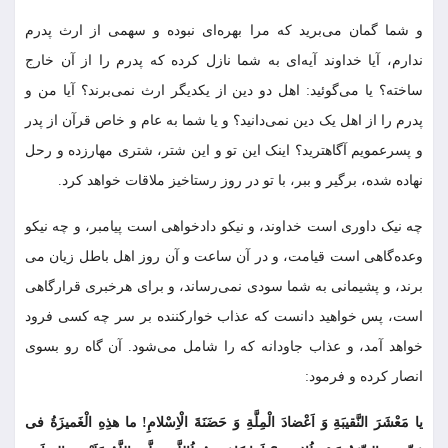
و شما گمان مى‌‏برید که مرا بهره‌‏اى نبوده و سهمى از ارث پدرم
ندارم، آیا خداوند آیه‌‏اى به شما نازل کرده که پدرم را از آن خارج
ساخته؟ یا می‌گوئید: اهل دو دین از یکدیگر ارث نمی‌برند؟ آیا من و
پدرم را از اهل یک دین نمی‌دانید؟ و یا شما به عام و خاص قرآن از پدر
و پسرعمویم آگاهترید؟ اینک این تو و این شتر، شترى مهارزده و رحل
نهاده شده، برگیر و ببر، با تو در روز رستاخیز ملاقات خواهد کرد.
چه نیک داورى است خداوند، و نیکو دادخواهى است پیامبر، و چه نیکو
وعده‏‌گاهى است قیامت، و در آن ساعت و آن روز اهل باطل زیان می
برند، و پشیمانى به شما سودى نمی‌رساند، و براى هرخبرى قرارگاهى
است، پس خواهید دانست که عذاب خوارکننده بر سر چه کسى فرود
خواهد آمد، و عذاب جاودانه که را شامل می‌شود. آن گاه رو بسوى
انصار کرده و فرمود:
یا مَعْشَرَ النَّقیبَةِ وَ اَعْضادَ الْمِلَّةِ وَ حَضَنَةَ الْاِسْلامِ! ما هذِهِ الْغَمیزَةُ فی