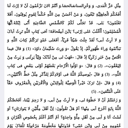
مِثْلِ حَزِّ الْمَدى، وَ وَخْزِالسنان‏فى‏الحشا.وَ اَنْتُمُ الانَ تَزَْعُمُونَ اَنْ لا اِرْثَ لَنا
أَفَحُکْمَ الْجاهِلِیَّةِ تَبْغُونَ، وَ مَنْ اَحْسَنُ مِنَ اللَّهِ حُکْماً لِقَومٍ یُوقِنُونَ، أَفَلا
تَعْلَمُونَ؟ بَلى، قَدْ تَجَلَّى لَکُمْ کَالشَّمْسِ الضَّاحِیَةِ أَنّی اِبْنَتُهُ.اَیُّهَا
الْمُسْلِمُونَ! أَاُغْلَبُ عَلى اِرْثی؟ یَابْنَ اَبی‏قُحافَةَ! اَفی کِتابِ اللَّهِ تَرِثُ اَباکَ
وَ لا اَرِثُ اَبی؟ لَقَدْ جِئْتَ شَیْئاً فَرِیّاً، اَفَعَلى عَمْدٍ تَرَکْتُمْ کِتابَ اللَّهِ وَ
نَبَذْتُمُوهُ وَراءَ ظُهُورِکُمْ، إذْ یَقُولُ «وَ وَرِثَ سُلَیْمانُ داوُدَ» (1) وَ قالَ فیما
اقْتَصَّ مِنْ خَبَرِ زَکَرِیَّا اِذْ قالَ: «فَهَبْ لی مِنْ لَدُنْکَ وَلِیّاً یَرِثُنی وَ یَرِثُ مِنْ
الِ‏یَعْقُوبَ»، (2) وَ قالَ: «وَ اوُلُوا الْاَرْحامِ بَعْضُهُمْ اَوْلی ببَعْضٍ فی کِتابِ
اللَّهِ»، (3) وَ قالَ «یُوصیکُمُ اللَّهُ فی اَوْلادِکُمْ لِلذَّکَرِ مِثْلُ حَظِّ الْاُنْثَیَیْنِ»،
(4) وَ قالَ «اِنْ تَرَکَ خَیْراً الْوَصِیَّةَ لِلْوالِدَیْنِ وَالْاَقْرَبَیْنِ بِالْمَعْرُوفِ حَقّاً
عَلَى الْمُتَّقینَ». (5)
وَ زَعَمْتُمْ اَنْ لا حَظْوَةَ لی، وَ لا اَرِثُ مِنْ اَبی، وَ لا رَحِمَ بَیْنَنا، اَفَخَصَّکُمُ
اللَّهُ بِایَةٍ اَخْرَجَ اَبی مِنْها؟ اَمْ هَلْ تَقُولُونَ: اِنَّ اَهْلَ مِلَّتَیْنِ لا یَتَوارَثانِ؟ اَوَ
لَسْتُ اَنَا وَ اَبی مِنْ اَهْلِ مِلَّةٍ واحِدَةٍ؟ اَمْ اَنْتُمْ اَعْلَمُ بِخُصُوصِ الْقُرْانِ وَ
عُمُومِهِ مِنْ اَبی وَابْنِ عَمّی؟ فَدُونَکَها مَخْطُومَةً مَرْحُولَةً تَلْقاکَ یَوْمَ