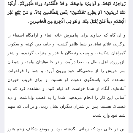
زَواجِرُهُ لائِحَةٌ، وَ اَوامِرُهُ واضِحَةٌ، وَ قَدْ خَلَّفْتُمُوهُ وَراءَ ظُهُورِکُمْ، أَرَغْبَةً
عَنْهُ تُریدُونَ؟ اَمْ بِغَیْرِهِ تَحْکُمُونَ؟ بِئْسَ لِلظَّالمینَ بَدَلاً، وَ مَنْ یَبْتَغِ غَیْرَ
الْاِسْلامِ دیناً فَلَنْ یُقْبَلَ مِنْهُ، وَ هُوَ فِی الْاخِرَةِ مِنَ الْخاسِرینِ.
و آن گاه که خداوند براى پیامبرش خانه انبیاء و آرامگاه اصفیاء را
برگزید، علائم نفاق در شما ظاهر گشت، و جامه دین کهنه، و سکوت
گمراهان شکسته، و پست رتبه‏‌گان با قدر و منزلت گردیده، و شتر
نازپرورده اهل باطل به صدا درآمد، و در خانه‏‌هایتان بیامد، و شیطان
سر خویش را از مخفى‌‏گاه خود بیرون آورد، و شما را فراخواند،
مشاهده کرد پاسخگوى دعوت او هستید، و براى فریب خوردن
آماده‌اید، آنگاه از شما خواست که قیام کنید، و مشاهده کرد که به
آسانى این کار را انجام مى‌‏دهید، شما را به غضب واداشت، و دید
غضبناک هستید، پس بر شتران دیگران نشان زدید، و بر آبى که سهم
شما نبود وارد شدید.
این در حالى بود که زمانى نگذشته بود، و موضع شکاف زخم هنوز