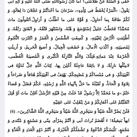
حَقّی وَ السِّنَةُ عَنْ ظُلامَتی؟ اَما کانَ رَسُولُ‏اللَّهِ صَلَّى اللَّهُ عَلَیْهِ وَ الِهِ اَبی
یَقُولُ: «اَلْمَرْءُ یُحْفَظُ فی وُلْدِهِ»، سَرْعانَ ما اَحْدَثْتُمْ وَ عَجْلانَ ذا اِهالَةٍ، وَ
لَکُمْ طاقَةٌ بِما اُحاوِلُ، وَ قُوَّةٌ عَلى ما اَطْلُبُ وَ اُزاوِلُ.اَتَقُولُونَ ماتَ
مُحَمَّدٌ؟ فَخَطْبٌ جَلیلٌ اِسْتَوْسَعَ وَ هْنُهُ، وَاسْتَنْهَرَ فَتْقُهُ، وَ انْفَتَقَ رَتْقُهُ، وَ
اُظْلِمَتِ الْاَرْضُ لِغَیْبَتِهِ، وَ کُسِفَتِ الشَّمْسُ وَ الْقَمَرُ وَ انْتَثَرَتِ النُّجُومُ
لِمُصیبَتِهِ، وَ اَکْدَتِ الْامالُ، وَ خَشَعَتِ الْجِبالُ، وَ اُضیعَ الْحَریمُ، وَ اُزیلَتِ
الْحُرْمَةُ عِنْدَ مَماتِهِ.فَتِلْکَ وَاللَّهِ النَّازِلَةُ الْکُبْرى وَ الْمُصیبَةُ الْعُظْمى،
لامِثْلُها نازِلَةٌ، وَ لا بائِقَةٌ عاجِلَةٌ اُعْلِنَ بِها، کِتابُ اللَّهِ جَلَّ ثَناؤُهُ فی
اَفْنِیَتِکُمْ، وَ فی مُمْساکُمْ وَ مُصْبِحِکُمْ، یَهْتِفُ فی اَفْنِیَتِکُمْ هُتافاً وَ صُراخاً وَ
تِلاوَةً وَ اَلْحاناً، وَ لَقَبْلَهُ ما حَلَّ بِاَنْبِیاءِ اللَّهِ وَ رُسُلِهِ، حُکْمٌ فَصْلٌ وَ قَضاءٌ
حَتْمٌ.«وَ ما مُحَمَّدٌ اِلاَّ رَسُولٌ قَدْ خَلَتْ مِنْ قَبْلِهِ الرُّسُلُ اَفَاِنْ ماتَ اَوْ قُتِلَ
انْقَلَبْتُمْ عَلى اَعْقابِکُمْ وَ مَنْ یَنْقَلِبْ عَلى عَقِبَیْهِ
فَلَنْ یَضُرَّ اللَّهَ شَیْئاً وَ سَیَجْزِى اللَّهُ شَیْئاً وَ سَیَجْزِى اللَّهُ الشَّاکِرینَ». (6)
ایهاً بَنی‏قیلَةَ! ءَ اُهْضَمُ تُراثَ اَبی وَ اَنْتُمْ بِمَرْأى مِنّی وَ مَسْمَعٍ وَ مُنْتَدى وَ
مَجْمَعٍ، تَلْبَسُکُمُ الدَّعْوَةُ وَ تَشْمَلُکُمُ الْخُبْرَةُ، وَ اَنْتُمْ ذَوُو الْعَدَدِ وَ الْعُدَّةِ وَ