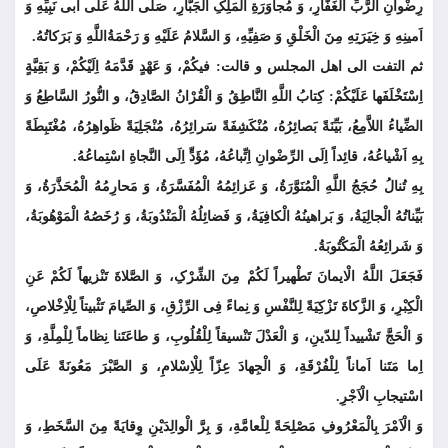
رِضْوانِ الرَّبِّ الْغَفَّارِ، وَ مُجاوَرَةِ الْمَلِکِ الْجَبَّارِ، صَلَّى اللَّهُ عَلی أَبی نَبِیِّهِ وَ
اَمینِهِ وَ خِیَرَتِهِ مِنَ الْخَلْقِ وَ صَفِیِّهِ، وَ السَّلامُ عَلَیْهِ وَ رَحْمَةُاللَّهِ وَ بَرَکاتُهُ.
ثم التفت الى اهل المجلس و قالت: فیکُمْ، وَ عَهْدٍ قَدَّمَهُ اِلَیْکُمْ، وَ بَقِیَّةٍ
اِسْتَخْلَفَها عَلَیْکُمْ: کِتابُ اللَّهِ النَّاطِقُ وَ الْقُرْانُ الصَّادِقُ، و النُّورُ السَّاطِعُ وَ
الضِّیاءُ اللاَّمِعُ، بَیِّنَةً بَصائِرُهُ، مُنْکَشِفَةً سَرائِرُهُ، مُنْجَلِیَةً ظَواهِرُهُ، مُغْتَبِطَةً
بِهِ اَشْیاعُهُ، قائِداً اِلَى الرِّضْوانِ اِتِّباعُهُ، مُؤَدٍّ اِلَى النَّجاةِ اسْتِماعُهُ.
بِهِ تُنالُ حُجَجُ اللَّهِ الْمُنَوَّرَةُ، وَ عَزائِمُهُ الْمُفَسَّرَةُ، وَ مَحارِمُهُ الْمُحَذَّرَةُ، وَ
بَیِّناتُهُ الْجالِیَةُ، وَ بَراهینُهُ الْکافِیَةُ، وَ فَضائِلُهُ الْمَنْدُوبَةُ، وَ رُخَصُهُ الْمَوْهُوبَةُ،
وَ شَرائِعُهُ الْمَکْتُوبَةُ.
فَجَعَلَ اللَّهُ الْایمانَ تَطْهیراً لَکُمْ مِنَ الشِّرْکِ، وَ الصَّلاةَ تَنْزیهاً لَکُمْ عَنِ
الْکِبْرِ، وَ الزَّکاةَ تَزْکِیَةً لِلنَّفْسِ وَ نِماءً فِی الرِّزْقِ، وَ الصِّیامَ تَثْبیتاً لِلْاِخْلاصِ،
وَ الْحَجَّ تَشْییداً لِلدّینِ، وَ الْعَدْلَ تَنْسیقاً لِلْقُلُوبِ، وَ طاعَتَنا نِظاماً لِلْمِلَّةِ، وَ
اِما مَتَنا اَماناً لِلْفُرْقَةِ، وَ الْجِهادَ عِزّاً لِلْاِسْلامِ، وَ الصَّبْرَ مَعُونَةً عَلَی
اسْتیجابِ الْاَجْرِ.
وَ الْاَمْرَ بِالْمَعْرُوفِ مَصْلِحَةً لِلْعامَّةِ، وَ بِرَّ الْوالِدَیْنِ وِقایَةً مِنَ السَّخَطِ، وَ