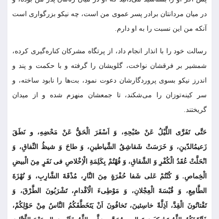
در میان مردانتان برادر پسر عموى من است، چه نیکو بزرگوارى است
آنکه من این نسبت را به او دارم.
رسالت خود را با انذار انجام داد، از پرتگاه مشرکان کناره‏‌گیرى کرده،
شمشیر بر فرقشان نواخت، گلویشان را گرفته و با حکمت و پند و
اندرز نیکو بسوى پروردگارشان دعوت نمود، بت‌ها را نابود ساخته، و
سر کینه‏‌توزان را مى‌‏شکند، تا جمعشان منهزم شده و از میدان
گریختند.
حَتَّى تَفَرََّى اللَّیْلُ عَنْ صُبْحِهِ، وَ اَسْفَرَ الْحَقُّ عَنْ مَحْضِهِ، و نَطَقَ
زَعیمُ‏الدّینِ، وَ خَرَسَتْ شَقاشِقُ الشَّیاطینِ، وَ طاحَ وَ شیظُ النِّفاقِ، وَ
انْحَلَّتْ عُقَدُ الْکُفْرِ وَ الشَّقاقِ، وَ فُهْتُمْ بِکَلِمَةِ الْاِخْلاصِ فی نَفَرٍ مِنَ الْبیضِ
الْخِماصِ. وَ کُنْتُمْ عَلى شَفا حُفْرَةٍ مِنَ النَّارِ، مُذْقَةَ الشَّارِبِ، وَ نُهْزَةَ
الطَّامِعِ، وَ قُبْسَةَ الْعِجْلانِ، وَ مَوْطِی‏ءَ الْاَقْدامِ، تَشْرَبُونَ الطَّرْقَ، وَ
تَقْتاتُونَ الْقِدَّ، اَذِلَّةً خاسِئینَ، تَخافُونَ اَنْ یَتَخَطَّفَکُمُ النَّاسُ مِنْ حَوْلِکُمْ،