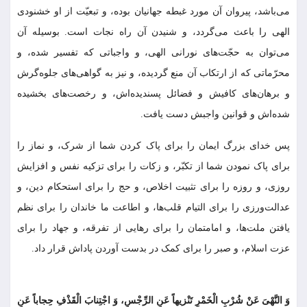
می‌‏باشد، پیروان آن مورد غبطه جهانیان بوده، و تبعیّت از او خشنودى
الهى را باعث مى‏‌گردد، و شنیدن آن راه نجات است. بوسیله آن
مى‏‌توان به حجّت‌هاى نورانى الهى، و واجباتى که تفسیر شده، و
محرّماتى که از ارتکاب آن منع گردیده، و نیز به گواهی‌هاى جلوه‏‌گرش
و برهان‌هاى کافیش و فضائل پسندیده‏‌اش، و رخصت‌هاى بخشیده
شده‏‌اش و قوانین واجبش دست یافت.
پس خداى بزرگ ایمان را براى پاک کردن شما از شرک، و نماز را
براى پاک نمودن شما از تکبّر، و زکات را براى تزکیه نفس و افزایش
روزى، و روزه را براى تثبیت اخلاص، و حج را براى استحکام دین، و
عدالت‏‌ورزى را براى التیام قلب‌ها، و اطاعت ما خاندان را براى نظم
یافتن ملت‌ها، و امامتمان را براى رهایى از تفرقه، و جهاد را براى
عزت اسلام، و صبر را براى کمک در بدست آوردن پاداش قرار داد.
وَ النَّهْىَ عَنْ شُرْبِ الْخَمْرِ تَنْزیهاً عَنِ الرِّجْسِ، وَ اجْتِنابَ الْقَذْفِ حِجاباً عَنِ