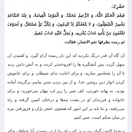
حَشْرِکَ.
فَنِعْمَ الْحَکَمُ اللَّهُ، وَ الزَّعیمُ مُحَمَّدٌ، وَ الْمَوْعِدُ الْقِیامَةُ، وَ عِنْدَ السَّاعَةِ
یَخْسِرُ الْمُبْطِلُونَ، وَ لا یَنْفَعُکُمْ اِذْ تَنْدِمُونَ، وَ لِکُلِّ نَبَأٍ مُسْتَقَرٌّ، وَ لَسَوْفَ
تَعْلَمُونَ مَنْ یَأْتیهِ عَذابٌ یُخْزیهِ، وَ یَحِلُّ عَلَیْهِ عَذابٌ مُقیمٌ.
ثم رمت بطرفها نحو الانصار، فقالت:
آن گاه آن قدر درنگ نکردید که این دل رمیده آرام گیرد، و کشیدن آن
سهل گردد، پس آتش‏گیره‏ ها را افروخته‌‏تر کرده، و به آتش دامن زدید
تا آن را شعله‏‌ور سازید، و براى اجابت نداى شیطان، و براى خاموش
کردن انوار دین روشن خدا، و از بین بردن سنن پیامبر برگزیده آماده
بودید، به بهانه خوردن، کف شیر را زیر لب پنهان می‌خورید، و براى
خانواده و فرزندان او در پشت تپه‏‌ها و درختان کمین گرفته و راه
مى‌‏رفتید، و ما باید بر این امور که همچون خنجر برّان و فرورفتن نیزه
در میان شکم است، صبر کنیم.
و شما اکنون گمان می‌برید که براى ما ارثى نیست، آیا خواهان حکم