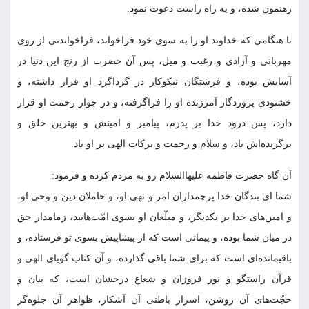
رهنمون شده، و به راه راست دعوت نمود.
تا هنگامى که خداوند او را به سوى خود فراخواند، فراخواندنى از روى
مهربانى و آزادى و رغبت و میل، پس آن حضرت از رنج این دنیا در
آسایش بوده، و فرشتگان نیکوکار در گرداگرد او قرار داشته، و
خشنودى پروردگار آمرزنده او را فراگرفته، و در جوار رحمت او قرار
دارد، پس درود خدا بر پدرم، پیامبر و امینش و بهترین خلق و
برگزیده‏‌اش باد، و سلام و رحمت و برکات الهى بر او باد.
آن گاه حضرت فاطمه علیهاالسلام رو به مردم کرده و فرمود:
شما اى بندگان خدا پرچمداران امر و نهى او، و حاملان دین و وحى او،
و امین‌هاى خدا بر یکدیگر، و مبلّغان او بسوى امّت‌هایید، زمامدار حق
در میان شما بوده، و پیمانى است که از پیشاپیش بسوى تو فرستاده، و
باقیمانده‏‌اى است که براى شما باقى گذارده، و آن کتاب گویاى الهى و
قرآن راستگو و نور فروزان و شعاع درخشان است، که بیان و
حجّت‌هاى آن روشن، اسرار باطنى آن آشکار، ظواهر آن جلوه‏‌گر