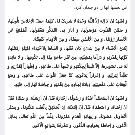
این نعمتها آنها را دو چندان کرد.
وَ اَشْهَدُ اَنْ لا اِلهَ اِلاَّ اللَّهُ وَحْدَهُ لا شَریکَ لَهُ، کَلِمَةٌ جَعَلَ الْاِخْلاصَ تَأْویلَها،
وَ ضَمَّنَ الْقُلُوبَ مَوْصُولَها، وَ اَنارَ فِی التَّفَکُّرِ مَعْقُولَها، الْمُمْتَنِعُ عَنِ
الْاَبْصارِ رُؤْیَتُهُ، وَ مِنَ الْاَلْسُنِ صِفَتُهُ، وَ مِنَ الْاَوْهامِ کَیْفِیَّتُهُ.
اِبْتَدَعَ الْاَشْیاءَ لا مِنْ شَىْ‏ءٍ کانَ قَبْلَها، وَ اَنْشَاَها بِلاَاحْتِذاءِ اَمْثِلَةٍ اِمْتَثَلَها،
کَوَّنَها بِقُدْرَتِهِ وَ ذَرَأَها بِمَشِیَّتِهِ، مِنْ غَیْرِ حاجَةٍ مِنْهُ اِلى تَکْوینِها، وَ لا فائِدَةٍ
لَهُ فی تَصْویرِها، اِلاَّ تَثْبیتاً لِحِکْمَتِهِ وَ تَنْبیهاً عَلی طاعَتِهِ، وَ اِظْهاراً لِقُدْرَتِهِ وَ
تَعَبُّداً لِبَرِیَّتِهِ، وَ اِعْزازاً لِدَعْوَتِهِ، ثُمَّ جَعَلَ الثَّوابَ عَلی طاعَتِهِ، وَ وَضَعَ
الْعِقابَ عَلی مَعْصِیَتِهِ، ذِیادَةً لِعِبادِهِ مِنْ نِقْمَتِهِ وَ حِیاشَةً لَهُمْ اِلى جَنَّتِهِ.
وَ اَشْهَدُ اَنَّ اَبی‏مُحَمَّداً عَبْدُهُ وَ رَسُولُهُ، اِخْتارَهُ قَبْلَ اَنْ اَرْسَلَهُ، وَ سَمَّاهُ قَبْلَ
اَنْ اِجْتَباهُ، وَ اصْطَفاهُ قَبْلَ اَنْ اِبْتَعَثَهُ، اِذ الْخَلائِقُ بِالْغَیْبِ مَکْنُونَةٌ، وَ بِسَتْرِ
الْاَهاویلِ مَصُونَةٌ، وَ بِنِهایَةِ الْعَدَمِ مَقْرُونَةٌ، عِلْماً مِنَ اللَّهِ تَعالی بِمائِلِ
الْاُمُورِ، وَ اِحاطَةً بِحَوادِثِ الدُّهُورِ، وَ مَعْرِفَةً بِمَواقِعِ الْاُمُورِ.