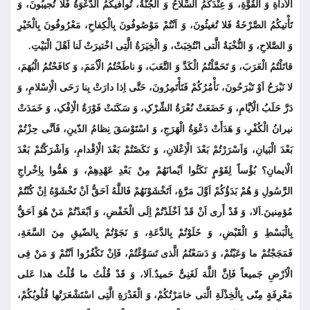
الْاَداةِ وَ الْقُوَّةِ، وَ عِنْدَکُمُ السِّلاحُ وَ الْجُنَّةُ، تُوافیکُمُ الدَّعْوَةُ فَلا تُجیبُونَ، وَ
تَأْتیکُمُ الصَّرْخَةُ فَلا تُغیثُونَ، وَ اَنْتُمْ مَوْصُوفُونَ بِالْکِفاحِ، مَعْرُوفُونَ بِالْخَیْرِ
وَ الصَّلاحِ، وَ النُّخْبَةُ الَّتی انْتُخِبَتْ، وَ الْخِیَرَةُ الَّتِی اخْتیرَتْ لَنا اَهْلَ الْبَیْتِ.
قاتَلْتُمُ الْعَرَبَ، وَ تَحَمَّلْتُمُ الْکَدَّ وَ التَّعَبَ، وَ ناطَحْتُمُ الْاُمَمَ، وَ کافَحْتُمُ الْبُهَمَ،
لا نَبْرَحُ اَوْ تَبْرَحُونَ، نَأْمُرُکُمْ فَتَأْتَمِرُونَ، حَتَّى اِذا دارَتْ بِنا رَحَى الْاِسْلامِ، وَ
دَرَّ حَلَبُ الْاَیَّامِ، وَ خَضَعَتْ نُعْرَةُ الشِّرْکِ، وَ سَکَنَتْ فَوْرَةُ الْاِفْکِ، وَ خَمَدَتْ
نیرانُ الْکُفْرِ، وَ هَدَأَتْ دَعْوَةُ الْهَرَجِ، وَ اسْتَوْسَقَ نِظامُ الدّینِ، فَاَنَّى حِزْتُمْ
بَعْدَ الْبَیانِ، وَاَسْرَرْتُمْ بَعْدَ الْاِعْلانِ، وَ نَکَصْتُمْ بَعْدَ الْاِقْدامِ، وَاَشْرَکْتُمْ بَعْدَ
الْایمانِ؟ بُؤْساً لِقَوْمٍ نَکَثُوا اَیْمانَهُمْ مِنْ بَعْدِ عَهْدِهِمْ، وَ هَمُّوا بِاِخْراجِ
الرَّسُولِ وَ هُمْ بَدَؤُکُمْ اَوَّلَ مَرَّةٍ، اَتَخْشَوْنَهُمْ فَاللَّهُ اَحَقُّ اَنْ تَخْشَوْهُ اِنْ کُنْتُمْ
مُؤمِنینَ.اَلا، وَ قَدْ أَرى اَنْ قَدْ اَخْلَدْتُمْ اِلَى الْخَفْضِ، وَ اَبْعَدْتُمْ مَنْ هُوَ اَحَقُّ
بِالْبَسْطِ وَ الْقَبْضِ، وَ خَلَوْتُمْ بِالدَّعَةِ، وَ نَجَوْتُمْ بِالضّیقِ مِنَ السَّعَةِ،
فَمَجَجْتُمْ ما وَعَبْتُمْ، وَ دَسَعْتُمُ الَّذى تَسَوَّغْتُمْ، فَاِنْ تَکْفُرُوا اَنْتُمْ وَ مَنْ فِی
الْاَرْضِ جَمیعاً فَاِنَّ اللَّهَ لَغَنِیٌّ حَمیدٌ.اَلا، وَ قَدْ قُلْتُ ما قُلْتُ هذا عَلى
مَعْرِفَةٍ مِنّی بِالْخِذْلَةِ الَّتی خامَرْتُکُمْ، وَ الْغَدْرَةِ الَّتِی اسْتَشْعَرَتْها قُلُوبُکُمْ،