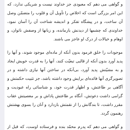
و گواهى می دهم که معبودى جز خداوند نیست و شریکى ندارد، که
این امر بزرگى است که اخلاص را تأویل آن و قلوب را متضمّن وصل
آن ساخت، و در پیشگاه تفکر و اندیشه شناخت آن را آسان نمود،
خداوندى که چشم‏ها از دیدنش بازمانده، و زبانها از وصفش ناتوان، و
اوهام و خیالات از درک او عاجز می باشند.
موجودات را خلق فرمود بدون آنکه از ماده‌اى موجود شوند، و آنها را
پدید آورد بدون آنکه از قالبى تبعیّت کنند، آنها را به قدرت خویش ایجاد
و به مشیّتش پدید آورد، بی‌‏آنکه در ساختن آنها نیازى داشته و در
تصویرگرى آنها فائده‌‏اى برایش وجود داشته باشد، جز تثبیت حکمتش و
آگاهى بر طاعتش، و اظهار قدرت خود، و شناسائى راه عبودیت و
گرامى داشت دعوتش، آنگاه بر طاعتش پاداش و بر معصیتش عقاب
مقرر داشت، تا بندگانش را از نقمتش بازدارد و آنان را بسوى بهشتش
رهنمون گردد.
و گواهى می دهم که پدرم محمّد بنده و فرستاده اوست، که قبل از