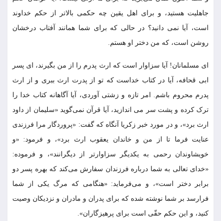
جاهلیت هستید، و براى اهل یقین چه حکمى بالاتر از حکم خداوند
است، آیا نمی دانید؟ در حالى که براى شما همانند آفتاب درخشان
روشن است، که من دختر او هستم.
اى مسلمانان! آیا سزاوار است که ارث پدرم را از من بگیرند، اى پسر
ابی قحافه، آیا در کتاب خداست که تو از پدرت ارث ببرى و از ارث
پدرم محروم باشم. امر تازه و زشتى آوردى، آیا آگاهانه کتاب خدا را
ترک کرده و پشت سر می اندازید، آیا قرآن نمی‌گوید «سلیمان از داود
ارث برد»، و در مورد خبر زکریا آنگاه که گفت: «پروردگار مرا فرزندى
عنایت فرما تا از من و خاندان یعقوب ارث برد»، و فرمود: «و
خویشاوندان رحمى به یکدیگر سزاوارتر از دیگرانند»، و فرموده:
«خداى تعالى به شما درباره فرزندان سفارش مى‌‏کند که بهره پسر دو
برابر دختر است»، و مى‌‏فرماید: «هنگامى که مرگ یکى از شما
فرارسد بر شما نوشته شده که براى پدران و مادران و نزدیکان وصیت
کنید، و این حکم حقّى است براى پرهیزگاران».