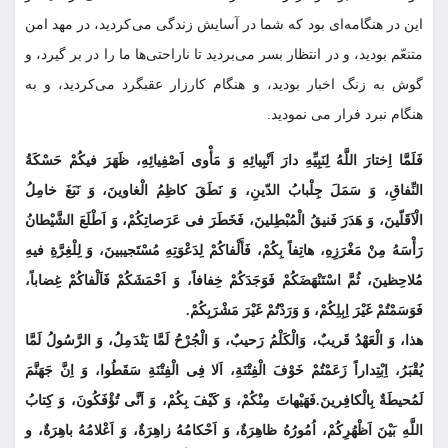
این در هنگامه‏‌اى بود که شما در آسایش زندگى مى‏‌کردید، در مهد امن
متنعّم بودید، و در انتظار بسر مى‌‏بردید تا ناراحتى‌‏ها ما را در بر گیرد، و
گوش به زنگ اخبار بودید، و هنگام کارزار عقبگرد مى‌‏کردید، و به
هنگام نبرد فرار می نمودید.
فَلَمَّا اِختارَ اللَّهُ لِنَبِیِّهِ دارَ اَنْبِیائِهِ وَ مَأْوى اَصْفِیائِهِ، ظَهَرَ فیکُمْ حَسْکَةُ
النِّفاقِ، وَ سَمَلَ جِلْبابُ الدّینِ، وَ نَطَقَ کاظِمُ الْغاوینَ، وَ نَبَغَ خامِلُ
الْاَقَلّینَ، وَ هَدَرَ فَنیقُ الْمُبْطِلینَ، فَخَطَرَ فی عَرَصاتِکُمْ، وَ اَطْلَعَ الشَّیْطانُ
رَأْسَهُ مِنْ مَغْرَزِهِ، هاتِفاً بِکُمْ، فَأَلْفاکُمْ لِدَعْوَتِهِ مُسْتَجیبینَ، وَ لِلْغِرَّةِ فیهِ
مُلاحِظینَ، ثُمَّ اسْتَنْهَضَکُمْ فَوَجَدَکُمْ خِفافاً، وَ اَحْمَشَکُمْ فَاَلْفاکُمْ غِضاباً،
فَوَسَمْتُمْ غَیْرَ اِبِلِکُمْ، وَ وَرَدْتُمْ غَیْرَ مَشْرَبِکُمْ.
هذا، وَ الْعَهْدُ قَریبٌ، وَالْکَلْمُ رَحیبٌ، وَ الْجُرْحُ لَمَّا یَنْدَمِلُ، وَ الرَّسُولُ لَمَّا
یُقْبَرُ، اِبْتِداراً زَعَمْتُمْ خَوْفَ الْفِتْنَةِ، اَلا فِی الْفِتْنَةِ سَقَطُوا، وَ اِنَّ جَهَنَّمَ
لَمُحیطَةٌ بِالْکافِرینَ.فَهَیْهاتَ مِنْکُمْ، وَ کَیْفَ بِکُمْ، وَ اَنَّى تُؤْفَکُونَ، وَ کِتابُ
اللَّهِ بَیْنَ اَظْهُرِکُمْ، اُمُورُهُ ظاهِرَةٌ، وَ اَحْکامُهُ زاهِرَةٌ، وَ اَعْلامُهُ باهِرَةٌ، و