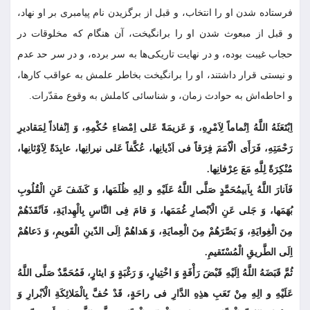
فرستاده شدن او را انتخاب، و قبل از برگزیدن نام پیامبرى بر او نهاد،
و قبل از مبعوث شدن او را برانگیخت، آن هنگام که مخلوقات در
حجاب غیبت بوده، و در نهایت تاریکی‌ها به سر برده، و در سر حد عدم
و نیستى قرار داشتند، او را برانگیخت بخاطر علمش به عواقب کارها،
و احاطه‏‌اش به حوادث زمان، و شناسائى کاملش به وقوع مقدّرات.
اِبْتَعَثَهُ اللَّهُ اِتْماماً لِاَمْرِهِ، وَ عَزیمَةً عَلى اِمْضاءِ حُکْمِهِ، وَ اِنْفاذاً لِمَقادیرِ
رَحْمَتِهِ، فَرَأَى الْاُمَمَ فِرَقاً فی اَدْیانِها، عُکَّفاً عَلی نیرانِها، عابِدَةً لِاَوْثانِها،
مُنْکِرَةً لِلَّهِ مَعَ عِرْفانِها.
فَاَنارَ اللَّهُ بِاَبی‏مُحَمَّدٍ صَلَّى اللَّهُ عَلَیْهِ و الِهِ ظُلَمَها، وَ کَشَفَ عَنِ الْقُلُوبِ
بُهَمَها، وَ جَلى عَنِ الْاَبْصارِ غُمَمَها، وَ قامَ فِی النَّاسِ بِالْهِدایَةِ، فَاَنْقَذَهُمْ
مِنَ الْغِوایَةِ، وَ بَصَّرَهُمْ مِنَ الْعِمایَةِ، وَ هَداهُمْ اِلَى الدّینِ الْقَویمِ، وَ دَعاهُمْ
اِلَى الطَّریقِ الْمُسْتَقیمِ.
ثُمَّ قَبَضَهُ اللَّهُ اِلَیْهِ قَبْضَ رَأْفَةٍ وَ اخْتِیارٍ، وَ رَغْبَةٍ وَ ایثارٍ، فَمُحَمَّدٌ صَلَّى اللَّهُ
عَلَیْهِ و الِهِ مِنْ تَعَبِ هذِهِ الدَّارِ فی راحَةٍ، قَدْ حُفَّ بِالْمَلائِکَةِ الْاَبْرارِ وَ