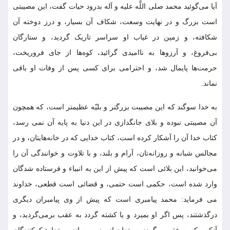
آیا می‌گوئید محمد صلى اللَّه علیه و آله بدرود حیات گفت، این مصیبتى
است بزرگ و در نهایت وسعت، شکاف آن بسیار، و درز دوخته آن
شکافته، و زمین در غیاب او سراسر تاریک گردید، و ستارگان
بی‌فروغ، و آرزوها به ناامیدى گرائید، کوه‌ها از جاى فروریخت،
حرمت‌ها پایمال شد، و احترامى براى کسى پس از وفات او باقى
نماند.
به خدا سوگند که این مصیبت بزرگتر و بلیّه عظیم‏تر است، که همچون
آن مصیبتى نبوده و بلاى جانگدازى در این دنیا به پایه آن نمی رسد،
کتاب خدا آن را آشکار کرده است، کتاب خدایى که در خانه‏‌هایتان، و در
مجالس شبانه و روزانه‏‌تان، آرام و بلند، و با تلاوت و خوانندگى آن را
مى‌‏خوانید، این بلائى است که پیش از این به انبیاء و فرستاده شدگان
وارد شده است، حکمى است حتمى، و قضائى است قطعى، خداوند
می فرماید: محمد پیامبرى است که پیش از وى پیامبران دیگرى
درگذشتند، پس اگر او بمیرد و یا کشته گردد به عقب برمى‌‏گردید، و