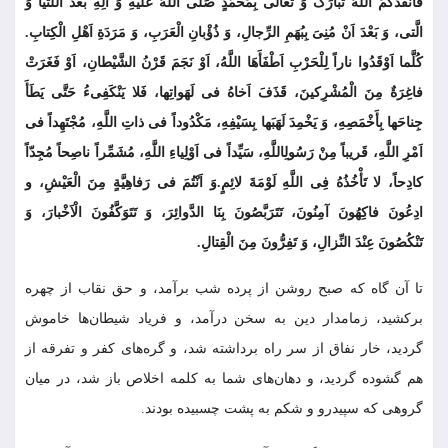
فَاَنْقَذَکُمُ اللَّهُ تَبارَکَ وَ تَعالی بِمُحَمَّدٍ صَلَّى اللَّهُ عَلَیْهِ وَ الِهِ بَعْدَ اللَّتَیَّا وَ
الَّتی، وَ بَعْدَ اَنْ مُنِیَ بِبُهَمِ الرِّجالِ، وَ ذُؤْبانِ الْعَرَبِ، وَ مَرَدَةِ اَهْلِ الْکِتابِ.
کُلَّما اَوْقَدُوا ناراً لِلْحَرْبِ اَطْفَأَهَا اللَّهُ، اَوْ نَجَمَ قَرْنُ الشَّیْطانِ، اَوْ فَغَرَتْ
فاغِرَةٌ مِنَ الْمُشْرِکینَ، قَذَفَ اَخاهُ فی لَهَواتِها، فَلا یَنْکَفِی‏ءُ حَتَّى یَطَأَ
جِناحَها بِأَخْمَصِهِ، وَ یَخْمِدَ لَهَبَها بِسَیْفِهِ، مَکْدُوداً فی ذاتِ اللَّهِ، مُجْتَهِداً فی
اَمْرِ اللَّهِ، قَریباً مِنْ رَسُولِ‏اللَّهِ، سَیِّداً فی اَوْلِیاءِ اللَّهِ، مُشَمِّراً ناصِحاً مُجِدّاً
کادِحاً، لا تَأْخُذُهُ فِی اللَّهِ لَوْمَةَ لائِمٍ.وَ اَنْتُمَ فی رَفاهِیَّةٍ مِنَ الْعَیْشِ، و
ادِعُونَ فاکِهُونَ آمِنُونَ، تَتَرَبَّصُونَ بِنَا الدَّوائِرَ، وَ تَتَوَکَّفُونَ الْاَخْبارَ، وَ
تَنْکُصُونَ عِنْدَ النِّزالِ، وَ تَفِرُّونَ مِنَ الْقِتالِ.
تا آن گاه که صبح روشن از پرده شب برآمد، و حق نقاب از چهره
برکشید، زمامدار دین به سخن درآمد، و فریاد شیطان‌ها خاموش
گردید، خار نفاق از سر راه برداشته شد، و گره‏‌هاى کفر و تفرقه از
هم گشوده گردید، و دهان‌هاى شما به کلمه اخلاص باز شد، در میان
گروهى که سپیدرو و شکم به پشت چسبیده بودند.