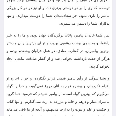
بنگریم وى در میان زنانمان پدر تو، و در میان دوستان برادر شوهر
توست، که وى را بر هر دوستى برترى داد، و او نیز در هر کار بزرگى
پیامبر را یارى نمود، جز سعادتمندان شما را دوست نم‌‏دارند، و تنها
بدکاران شما را دشمن می‌‏شمرند.
پس شما خاندان پیامبر، پاکان برگزیدگان جهان بوده، و ما را به خیر
راهنما، و به سوى بهشت رهنمون بودید، و تو اى برترین زنان و دختر
برترین پیامبران، در گفتارت صادق، در عقل فراوان پیشقدم بوده، و
هرگز از حقت بازداشته نخواهى شد و از گفتار صادقت مانعى ایجاد
نخواهد گردید.
و بخدا سوگند از رأى پیامبر قدمى فراتر نگذارده، و جز با اجازه او
اقدام نکرده‏‌ام، و پیشرو قوم به آنان دروغ نمى‌‏گوید، و خدا را گواه
مى‏‌گیرم که بهترین گواه است، از پیامبر شنیدم که فرمود: «ما گروه
پیامبران دینار و درهم و خانه و مزرعه به ارث نمى‌‏گذاریم، و تنها کتاب
و حکمت و علم و نبوت را به ارث مى‌‏نهیم، و آنچه از ما باقى مى‌‏ماند