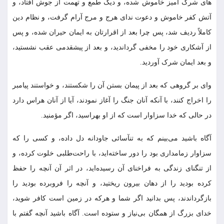
هاى شرک‏ آمیز خاموش شده، و دیگ طمع و تهمت از جوش افتاد، و
آتش کفر خاموش و دعوت نداى هرج و مرج آرام گرفت، و نظام دین
کاملاً ردیف شد، پس چرا بعد از اقرارتان به ایمان حیران شده، و پس
از آشکارى خود را مخفى گرداندید، و بعد از پیشقدمى عقب نشستید،
و بعد ایمان شرک آوردید.
واى بر گروهى که بعد از پیمان بستن آن را شکستند، و خواستند پیامبر
را اخراج کنند، با آنکه آنان جنگ را آغاز نمودند، آیا از آنان هراس دارد
در حالى که خدا سزاوار است که از او بهراسید، اگر مؤمنید.
آگاه باشید مى‌‏بینم که به تن‏آسائى جاودانه دل داده، و کسى را که
سزاوار زمامدارى بود را دور ساخته‏‌اید، با راحت‌‏طلبى خلوت کرده، و
از تنگناى زندگى به فراخناى آن رسیده‏‌اید، در اثر آن آنچه را حفظ
کرده بودید را از دهان بیرون ریختید، و آنچه را فروبرده بودید را
بازگرداندند، پس بدانید اگر شما و هرکه در زمین است کافر شوید،
خداى بزرگ از همگان بى‌‏نیاز و ستوده است. آگاه باشید آنچه گفتم با