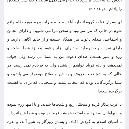
آنکس که به عقب برگردد به خدا زیانى نمی‌رساند، و خدا شکرکنندگان
را پاداش خواهد داد».
اى پسران قیله- گروه انصار- آیا نسبت به میراث پدرم مورد ظلم واقع
شوم در حالى که مرا می‌بینید و سخن مرا می شنوید، و داراى انجمن
و اجتماعید، صداى دعوت مرا همگان شنیده و از حالم آگاهى دارید، و
داراى نفرات و ذخیره‏ اید، و داراى ابزار و قوه‏ اید، نزد شما اسلحه و
زره و سپر هست، صداى دعوت من به شما می رسد ولى جواب
نمی‌دهید، و ناله فریاد خواهیم را شنیده ولى به فریادم نمی رسید، در
حالى که به شجاعت معروف و به خیر و صلاح موصوف می باشید، و
شما برگزیدگانى بودید که انتخاب شده، و منتخباتى که براى ما اهل‏بیت
برگزیده شدید!
با عرب پیکار کرده و متحمّل رنج و شدت‌ها شدید، و با امتها رزم نموده
و با پهلوانان به نبرد برخاستید، همیشه فرمانده بوده و شما فرمانبردار،
تا آسیاى اسلام به گردش افتاد، و پستان روزگار به شیر آمد، و نعره‏