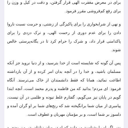
براى در معرض مغفرت الهى قرار گرفتن، و دقت در کیل و وزن را
براى رفع کم‏‌فروشى مقرر فرمود.
و نهى از شرابخوارى را براى پاکیزگى از زشتى، و حرمت نسبت ناروا
دادن را براى عدم دورى از رحمت الهى، و ترک دزدى را براى
پاکدامنى قرار داد، و شرک را حرام کرد تا در یگانه‏‌پرستى خالص
شوند.
پس آن گونه که شایسته است از خدا بترسید، و از دنیا نروید جز آنکه
مسلمان باشید، و خدا را در آنچه بدان امر کرده و از آن بازداشته
اطاعت نمائید، همانا که فقط دانشمندان از خاک مى‏‌ترسند. آنگاه
فرمود: اى مردم! بدانید که من فاطمه و پدرم محمد است، آنچه ابتدا
گویم در پایان نیز می‌گویم، گفتارم غلط نبوده و ظلمى در آن نیست،
پیامبرى از میان شما برانگیخته شد که رنج‌هاى شما بر او گران آمده و
دلسوز بر شما است، و بر مؤمنان مهربان و عطوف است.
پس اگر او را بشناسید می‌دانید که او در میان زنانتان پدر من بوده، و