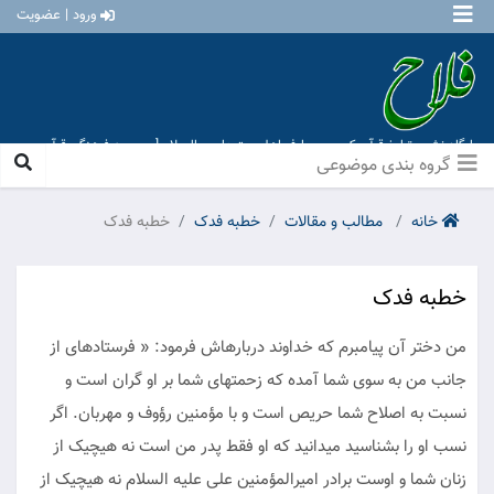
ورود | عضویت
پایگاه نشر و تبلیغ قرآن کریم و معارف اهل بیت علیهم السلام [ موسسه فرهنگی قرآن و
عترت منهاج عشق آباد ]
گروه بندی موضوعی
خانه
مطالب و مقالات
خطبه فدک
خطبه فدک
خطبه فدک
من دختر آن پیامبرم که خداوند درباره‏اش فرمود: « فرستاده‏ای از
جانب من به سوی شما آمده که زحمت‏های شما بر او گران است و
نسبت به اصلاح شما حریص است و با مؤمنین رؤوف و مهربان. اگر
نسب او را بشناسید می‏دانید که او فقط پدر من است نه هیچ‏یک از
زنان شما و اوست برادر امیرالمؤمنین علی علیه السلام نه هیچیک از