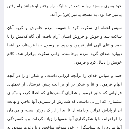
خود بسوى مسجد روانه شد، در حالیکه راه رفتن او همانند راه رفتن
پیامبر خدا بود، به مسجد پیامبر (ص) در آمد.
سپس لحظه‏ اى سکوت کرد تا همهمه مردم خاموش و گریه آنان
ساکت شد و جوش و خروش ایشان آرام یافت، آن گاه کلامش را با
حمد و ثناى الهى آغاز فرمود و درود بر رسول خدا فرستاد، در اینجا
دوباره صداى گریه مردم برخاست، وقتى سکوت برقرار شد، کلام
خویش را دنبال کرد و فرمود:
حمد و سپاس خداى را برآنچه ارزانى داشت، و شکر او را در آنچه
الهام فرمود، و ثنا و شکر بر او بر آنچه پیش فرستاد، از نعمتهاى
فراوانى که خلق فرمود و عطایاى گسترده‏اى که اعطا کرد، و منّتهاى
بى‏شمارى که ارزانى داشت، که شمارش از شمردن آنها عاجز، و نهایت
آن از پاداش فراتر، و دامنه آن تا ابد از ادراک دورتر است، و مردمان
را فراخواند، تا با شکرگذارى آنها نعمتها را زیاده گرداند، و با گستردگى
آنها مردم را به سپاسگزارى خود متوجّه ساخت، و با دعوت نمودن به