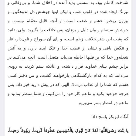
شناخت کاملم بود، به سستى پدید آمده در اخلاق شما، و بى‏‌وفائى و
نیرنگ ایجاد شده در قلوب شما، و لیکن اینها جوشش دل اندوهگین، و
بیرون ریختن خشم و غضب است، و آنچه قابل تحمّلم نیست، و
جوشش سینه‏‌ام و بیان دلیل و برهان، پس خلافت را بگیرید، ولى بدانید
که پشت این شتر خلافت زخم است، و پاى آن سوراخ و تاول‏‌دار، عار
و ننگش باقى و نشان از غضب خدا و ننگ ابدى دارد، و به آتش
شعله‌‏ور خدا که بر قلبها احاطه مى‌‏یابد متصل است. آنچه مى‌‏کنید در
برابر چشم بیناى خداوند قرار داشته، و آنانکه ستم کردند به زودى
مى‌‏دانند که به کدام بازگشتگاهى بازخواهند گشت، و من دختر کسى
هستم که شما را از عذاب دردناک الهى که در پیش دارید خبر داد، پس
هرچه خواهید بکنید و ما هم کار خود را مى‏‌کنیم، و شما منتظر بمانید و
ما هم در انتظار بسر مى‌‏بریم.
آنگاه ابوبکر پاسخ داد:
یا بِنْتَ رَسُولِ‏اللَّهِ! لَقَدْ کانَ اَبُوکِ بِالْمُؤمِنینَ عَطُوفاً کَریماً، رَؤُوفاً رَحیماً،