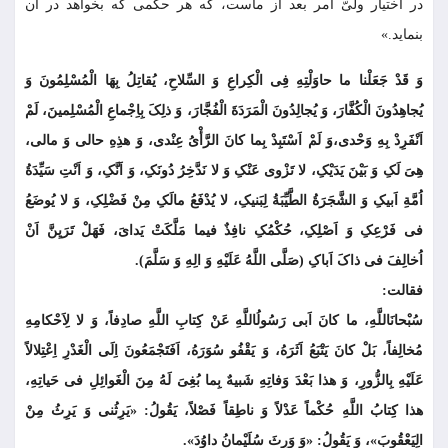
در اختیار ولىّ امر بعد از ماست، که هر حکمى که بخواهد در آن
بنماید.»
وَ قَدْ جَعَلْنا ما حاوَلْتِهِ فِی الْکِراعِ وَ السِّلاحِ، یُقاتِلُ بِهَا الْمُسْلِمُونَ وَ
یُجاهِدُونَ الْکُفَّارَ، وَ یُجالِدُونَ الْمَرَدَةَ الْفُجَّارَ، وَ ذلِکَ بِاِجْماعِ الْمُسْلِمینَ، لَمْ
اَنْفَرِدْ بِهِ وَحْدى،وَ لَمْ اَسْتَبِدْ بِما کانَ الرَّأْىُ عِنْدى، وَ هذِهِ حالی وَ مالی،
هِیَ لَکِ وَ بَیْنَ یَدَیْکِ، لا تَزْوى عَنْکِ وَ لا نَدَّخِرُ دُونَکِ، وَ اَنَّکِ، وَ اَنْتِ سَیِّدَةُ
اُمَّةِ اَبیکِ وَ الشَّجَرَةُ الطَّیِّبَةُ لِبَنیکِ، لا یُدْفَعُ مالَکِ مِنْ فَضْلِکِ، وَ لا یُوضَعُ
فی فَرْعِکِ وَ اَصْلِکِ، حُکْمُکِ نافِذٌ فیما مَلَّکَتْ یَداىَ، فَهَلْ تَرَیِنَّ اَنْ
اُخالِفَ فی ذاکَ اَباکِ (صَلَّى اللَّهُ عَلَیْهِ وَ الِهِ وَ سَلَّمَ).
فقالت:
سُبْحانَ‏اللَّهِ، ما کانَ اَبی رَسُولُ‏اللَّهِ عَنْ کِتابِ اللَّهِ صادِفاً، وَ لا لِاَحْکامِهِ
مُخالِفاً، بَلْ کانَ یَتْبَعُ اَثَرَهُ، وَ یَقْفُو سُوَرَهُ، اَفَتَجْمَعُونَ اِلَى الْغَدْرِ اِعْتِلالاً
عَلَیْهِ بِالزُّورِ، وَ هذا بَعْدَ وَفاتِهِ شَبیهٌ بِما بُغِیَ لَهُ مِنَ الْغَوائِلِ فی حَیاتِهِ،
هذا کِتابُ اللَّهِ حُکْماً عَدْلاً وَ ناطِقاً فَصْلاً، یَقُولُ: «یَرِثُنی وَ یَرِثُ مِنْ
الِ‏یَعْقُوبَ»، وَ یَقُولُ: «وَ وَرِثَ سُلَیْمانُ داوُدَ».