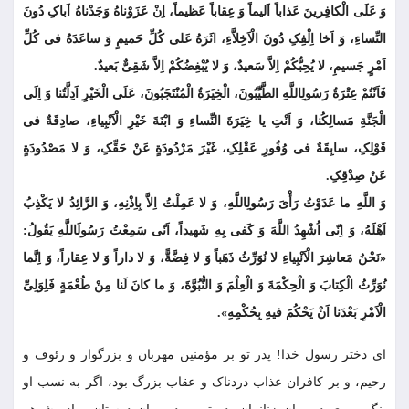
وَ عَلَى الْکافِرینَ عَذاباً اَلیماً وَ عِقاباً عَظیماً، اِنْ عَزَوْناهُ وَجَدْناهُ اَباکِ دُونَ
النِّساءِ، وَ اَخا اِلْفِکِ دُونَ الْاَخِلاَّءِ، اثَرَهُ عَلى کُلِّ حَمیمٍ وَ ساعَدَهُ فی کُلِّ
اَمْرٍ جَسیمِ، لا یُحِبُّکُمْ اِلاَّ سَعیدٌ، وَ لا یُبْغِضُکُمْ اِلاَّ شَقِیٌّ بَعیدٌ.
فَاَنْتُمْ عِتْرَةُ رَسُولِ‏اللَّهِ الطَّیِّبُونَ، الْخِیَرَةُ الْمُنْتَجَبُونَ، عَلَى الْخَیْرِ اَدِلَّتُنا وَ اِلَى
الْجَنَّةِ مَسالِکُنا، وَ اَنْتِ یا خِیَرَةَ النِّساءِ وَ ابْنَةَ خَیْرِ الْاَنْبِیاءِ، صادِقَةٌ فی
قَوْلِکِ، سابِقَةٌ فی وُفُورِ عَقْلِکِ، غَیْرَ مَرْدُودَةٍ عَنْ حَقِّکِ، وَ لا مَصْدُودَةٍ
عَنْ صِدْقِکِ.
وَ اللَّهِ ما عَدَوْتُ رَأْىَ رَسُولِ‏اللَّهِ، وَ لا عَمِلْتُ اِلاَّ بِاِذْنِهِ، وَ الرَّائِدُ لا یَکْذِبُ
اَهْلَهُ، وَ اِنّی اُشْهِدُ اللَّهَ وَ کَفى بِهِ شَهیداً، اَنّی سَمِعْتُ رَسُولَ‏اللَّهِ یَقُولُ:
«نَحْنُ مَعاشِرَ الْاَنْبِیاءِ لا نُوَرِّثُ ذَهَباً وَ لا فِضَّةًّ، وَ لا داراً وَ لا عِقاراً، وَ اِنَّما
نُوَرِّثُ الْکِتابَ وَ الْحِکْمَةَ وَ الْعِلْمَ وَ النُّبُوَّةَ، وَ ما کانَ لَنا مِنْ طُعْمَةٍ فَلِوَلِیِّ
الْاَمْرِ بَعْدَنا اَنْ یَحْکُمَ فیهِ بِحُکْمِهِ».
اى دختر رسول خدا! پدر تو بر مؤمنین مهربان و بزرگوار و رئوف و
رحیم، و بر کافران عذاب دردناک و عقاب بزرگ بود، اگر به نسب او