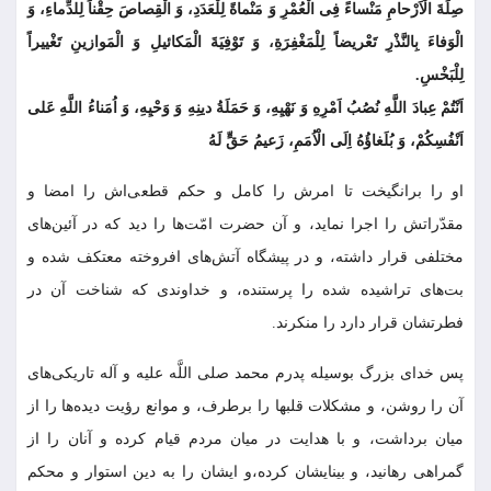
صِلَةَ الْاَرْحامِ مَنْساءً فِی الْعُمْرِ وَ مَنْماةً لِلْعَدَدِ، وَ الْقِصاصَ حِقْناً لِلدِّماءِ، وَ
الْوَفاءَ بِالنَّذْرِ تَعْریضاً لِلْمَغْفِرَةِ، وَ تَوْفِیَةَ الْمَکائیلِ وَ الْمَوازینِ تَغْییراً
لِلْبَخْسِ.
اَنْتُمْ عِبادَ اللَّهِ نُصُبُ اَمْرِهِ وَ نَهْیِهِ، وَ حَمَلَةُ دینِهِ وَ وَحْیِهِ، وَ اُمَناءُ اللَّهِ عَلى
اَنْفُسِکُمْ، وَ بُلَغاؤُهُ اِلَى الْاُمَمِ، زَعیمُ حَقٍّ لَهُ
او را برانگیخت تا امرش را کامل و حکم قطعى‌اش را امضا و
مقدّراتش را اجرا نماید، و آن حضرت امّت‌ها را دید که در آئین‌هاى
مختلفى قرار داشته، و در پیشگاه آتش‌هاى افروخته معتکف شده و
بت‏‌هاى تراشیده شده را پرستنده، و خداوندى که شناخت آن در
فطرتشان قرار دارد را منکرند.
پس خداى بزرگ بوسیله پدرم محمد صلى اللَّه علیه و آله تاریکى‏‌هاى
آن را روشن، و مشکلات قلبها را برطرف، و موانع رؤیت دیده‏‌ها را از
میان برداشت، و با هدایت در میان مردم قیام کرده و آنان را از
گمراهى رهانید، و بینایشان کرده،و ایشان را به دین استوار و محکم