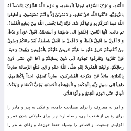
اللَّعْنَةِ، وَ تَرْکَ السِّرْقَةِ ایجاباً لِلْعِصْمَةِ، وَ حَرَّمَ اللَّهُ الشِّرْکَ اِخْلاصاً لَهُ
بِالرُّبوُبِیَّةِ. فَاتَّقُوا اللَّهَ حَقَّ تُقاتِهِ، وَ لا تَمُوتُنَّ اِلاَّ وَ اَنْتُمْ مُسْلِمُونَ، وَ اَطیعُوا
اللَّهَ فیما اَمَرَکُمْ بِهِ وَ نَهاکُمْ عَنْهُ، فَاِنَّهُ اِنَّما یَخْشَی اللَّهَ مِنْ عِبادِهِ الْعُلَماءُ.
ثم قالت: اَیُّهَا النَّاسُ! اِعْلَمُوا اَنّی فاطِمَةُ وَ اَبی‏مُحَمَّدٌ، اَقُولُ عَوْداً وَ بَدْءاً،
وَ لا اَقُولُ ما اَقُولُ غَلَطاً، وَ لا اَفْعَلُ ما اَفْعَلُ شَطَطاً، لَقَدْ جاءَکُمْ رَسُولٌ
مِنْ اَنْفُسِکُمْ عَزیزٌ عَلَیْهِ ما عَنِتُّمْ حَریصٌ عَلَیْکُمْ بِالْمُؤْمِنینَ رَؤُوفٌ رَحیمٌ.
فَاِنْ تَعْزُوهُ وَتَعْرِفُوهُ تَجِدُوهُ اَبی دُونَ نِسائِکُمْ،وَ اَخَا ابْنِ عَمّی دُونَ
رِجالِکُمْ، وَ لَنِعْمَ الْمَعْزِىُّ اِلَیْهِ صَلَّى اللَّهُ عَلَیْهِ وَ الِهِ. فَبَلَّغَ الرِّسالَةَ صادِعاً
بِالنَّذارَةِ، مائِلاً عَنْ مَدْرَجَةِ الْمُشْرِکینَ، ضارِباً ثَبَجَهُمْ، اخِذاً بِاَکْظامِهِمْ،
داعِیاً اِلى سَبیلِ رَبِّهِ بِالْحِکْمَةِ و الْمَوْعِظَةِ الْحَسَنَةِ، یَجُفُّ الْاَصْنامَ وَ یَنْکُثُ
الْهامَّ، حَتَّى انْهَزَمَ الْجَمْعُ وَ وَ لَّوُا الدُّبُرَ.
و امر به معروف را براى مصلحت جامعه، و نیکى به پدر و مادر را
براى رهایى از غضب الهى، و صله ارحام را براى طولانى شدن عمر و
افزایش جمعیت، و قصاص را وسیله حفظ خون‌ها، و وفاى به نذر را