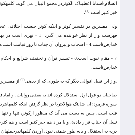
السلام)استانا اعطیناک الکوثردر مجمع البیان می گوید: کلمهک
(1)
خیر کثیر است
.
ولی مفسرین در تفسیر کوثر و اینکه کوثر چیست اختلافی عج
خدا(ص)است.4 - اصحاب و پیروان آن جناب تا روز قیامت است.5 - علمای امت او است.6 - قرآن و فضائل بسیار آن.
خدا(ص)است.
(4)
.واز این قبیل اقوالی دیگر که به طوری که از بعضی
از مفسرین 
صاحبان دو قول اول استدلال کرده اند به بعضی روایات، و اماباقی
سوره فرمود: ان شانئک هوالابتربا در نظر گرفتن اینکه کلمهابترد
قلب است، چنین به دست می آید که منظور ازکوثر، تنها و تنها 
نسل آن جناب قرار داده)، و یا مراد هم خیر کثیر است و هم کث
ذریه به استقلال و یابه طور ضمنی نبود، آوردن کلمهاندرجملهان ش