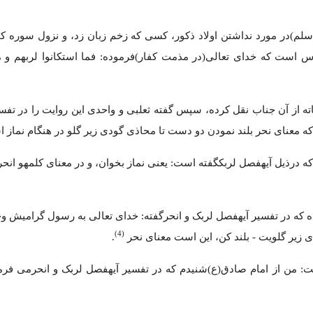
 و سلم)در مورد نداشتن اولاد ذکور، کسی که زخم زبان زد، و نزول سوره 
 است که خدای تعالی(در مذمت کفار)فرموده: فما استکانوا لربهم و 
اته از آن جناب نقل کرده، سپس گفته ثعلبی و واحدی این روایت را در تف
 که معنای نحر بلند نمودن دو دست تا محاذی گودی زیر گلو در هنگام نماز
 که درذیل آیهفصل لربکگفته است: یعنی نماز بخوان، و در معنای کلمهو انحر
ده که در تفسیر آیهفصل لربک و انحرگفته: خدای تعالی به رسول گرامیش 
(4)
دی زیر گلویت - بلند کن، این است معنای نحر
.
گفت: من از امام صادق(ع)شنیدم که در تفسیر آیهفصل لربک و انحرمی فرم