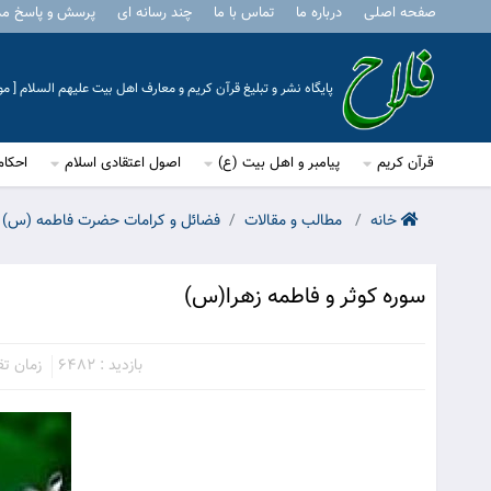
صفحه اصلی
درباره ما
تماس با ما
چند رسانه ای
پرسش و پاسخ م
پایگاه نشر و تبلیغ قرآن کریم و معارف اهل بیت علیهم السلام [ 
قرآن کریم
پیامبر و اهل بیت (ع)
اصول اعتقادی اسلام
احکام
خانه
مطالب و مقالات
فضائل و کرامات حضرت فاطمه (س)
سوره کوثر و فاطمه زهرا(س)
بازدید : 6482
زمان تقری