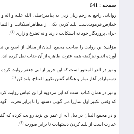
صفحه : 641
روایاتی راجع به زخم زبان زدن به پیامبر(صلی الله علیه و آله
خدا(ص)فرمود:دست بلند کردن یکی از مظاهراستکانت و التماس
(1)
-برای پروردگار خود نه استکانت دارند و نه تضرع و زاری
.
مؤلف: این روایت را صاحب مجمع البیان از مقاتل از اصبغ بن نب
آورده اند.و نیزگفته همه عترت طاهره از آن جناب نقل کرده اند،
و نیز در الدر المنثور است که ابن جریر از ابی جعفر روایت کرده
(3)
دستهارادر آغاز نماز و هنگام گفتن تکبیر افتتاح، بلند کن
.
و نیز در همان کتاب است که ابن مردویه از ابن عباس روایت کر
که وقتی تکبیر اول نمازرا می گویی دستها را تا برابر نحرت - گو
و در مجمع البیان در ذیل آیه از عمر بن یزید روایت کرده که 
(5)
عبارت است از بلند کردن دستهایت تا برابر صورت
.