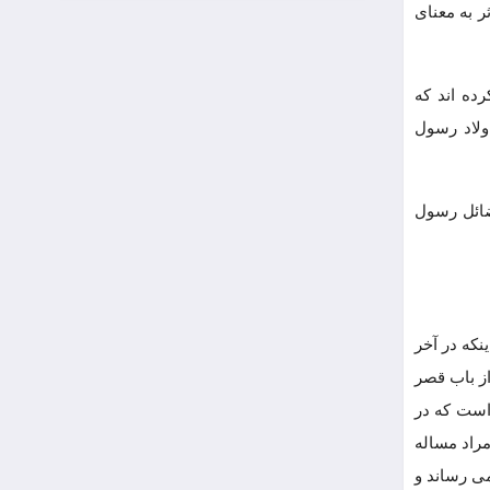
ر به معنای
ده اند که
گذرد: 1 - نهری است در بهشت.2- حوض خاص رسول خدا(ص)دربهشت و یا در محشر است.3 - اولاد رسول
ف شرایع و احکام است.9 - اسلام است.10 - توحیداست.11 - علم و حکمت است.12 - فضائل رسول
نکه در آخر
از باب قصر
 است که در
مراد مساله
می رساند و