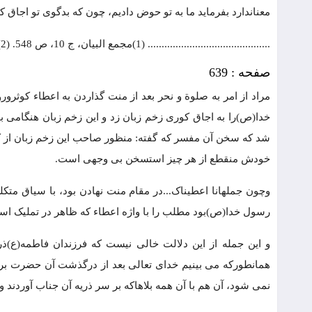
معناندارد بفرماید ما به تو حوض دادیم، چون که بدگوی تو اجاق 
............................................ (1)مجمع البیان، ج 10، ص 548. (2)روح المعانی، ج 30، ص 245. (3 و 4)روح المعانی، ج 30، ص 244 و 245.
صفحه : 639
مراد از امر به صلوة و نحر بعد از منت گذاردن به اعطاء کوث
خدا(ص)را به اجاق کوری زخم زبان زد و این زخم زبان هنگامی بو
شد که سخن آن مفسر که گفته: منظور صاحب این زخم زبان از کلمه
خودش منقطع از هر چیز استسخن بی وجهی است.
وچون جملهانا اعطیناک...در مقام منت نهادن بود، با سیاق مت
رسول خدا(ص)بود مطلب را با واژه اعطاء که ظاهر در تملیک است 
و این جمله از این دلالت خالی نیست که فرزندان فاطمه(ع)
همانطورکه می بینیم خدای تعالی بعد از درگذشت آن حضرت برک
نمی شود، آن هم با آن همه بلاهاکه بر سر ذریه آن جناب آوردند و 