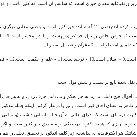
وثربر وزنفوعلبه معنای چیزی است که شانش آن است که کثیر باشد، و کوث
(2)
یب کرده اند:بعضی
گفته اند: خیر کثیر است.و بعضی معانی دیگری کر
فهرست وار از نظر خواننده می 
7 - مقام نبوت است.8 - تیسیر قرآن و تخفی
نقل شده بالغ بر بیست و شش قول است.
 اقوال هیچ دلیلی ندارند به جز تحکم و بی دلیل حرف زدن، و به هر حال ای
ر ظاهر به معنای اجاق کور است، و نیز با درنظر گرفتن اینکه جمله مذکور 
کثرت ذریه ای است که خدای تعالی به آن جناب ارزانی داشته، (و برکتی
رت ذریه، چیزی که هست کثرت ذریه یکی از مصادیق خیر کثیر است، و اگر 
انئک هو الابترفایده ای نداشت، زیراکلمه انعلاوه بر تحقیق، تعلیل را هم 