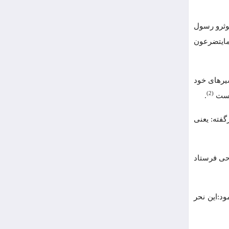
کوثرو رسول
مایتضرعون
سیرهای خود
(2)
 است
.
گفته: یعنی
وحی فرستاد
ود:این نحر