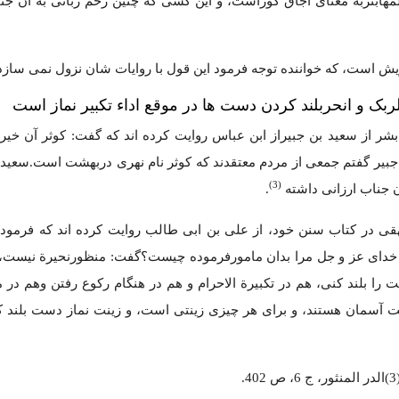
هابتربه معنای اجاق کوراست، و این کسی که چنین زخم زبانی به آن جنا
 خویش است، که خواننده توجه فرمود این قول با روایات شان نزول نمی سازد
ربک و انحربلند کردن دست ها در موقع اداء تکبیر نماز است
 بشر از سعید بن جبیراز ابن عباس روایت کرده اند که گفت: کوثر آن خی
 جبیر گفتم جمعی از مردم معتقدند که کوثر نام نهری دربهشت است.سعید
(3)
 جناب ارزانی داشته
.
یهقی در کتاب سنن خود، از علی بن ابی طالب روایت کرده اند که فرمود
ه خدای عز و جل مرا بدان مامورفرموده چیست؟گفت: منظورنحیرة نیست، 
را بلند کنی، هم در تکبیرة الاحرام و هم در هنگام رکوع رفتن وهم در 
فت آسمان هستند، و برای هر چیزی زینتی است، و زینت نماز دست بلند ک