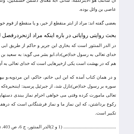
ان شانئک هو الابترکلمه: شانی ءبه معنای دشمن خشمگین، وکلم
عاصی بن وائل بوده.
بعضی گفته اند: مراد از ابتر منقطع از خیر، و یا منقطع از قوم
بحث روایتی روایاتی در باره اینکه مراد ازنحردرفصل ل
در الدر المنثور است که بخاری ابن جریر و حاکم از طریق ابی
خدای تعالی به رسول خدا(ص)داد.ابو بشر می گوید: به سعید بن
هم که در بهشت است یکی ازخیرهایی است که خدای تعالی به آن
و در همان کتاب آمده که ابن ابی حاتم، حاکم، ابن مردویه،و ب
سوره بر رسول خدا(ص)نازل شد، از جبرئیل پرسید: ایننحیرةک
تعالی مامورت کرده وقتی می خواهی احرام نماز ببندی دستهایت 
رکوع برداشتن، که این نماز ما و نماز فرشتگانی است که دره
تکبیر است.
............................................ (1 و 2)الدر المنثور، ج 6، ص 403. (3)الدر المنثور، ج 6، ص 402.