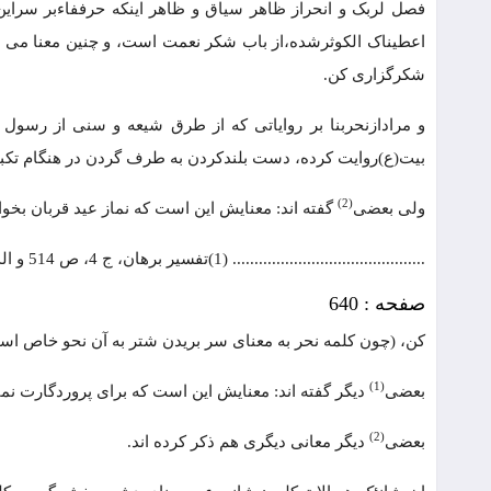
فصل لربک و انحراز ظاهر سیاق و ظاهر اینکه حرففاءبر سراین 
اعطیناک الکوثرشده،از باب شکر نعمت است، و چنین معنا می دهد،
شکرگزاری کن.
و مرادازنحربنا بر روایاتی که از طرق شیعه و سنی از رسول 
بیت(ع)روایت کرده، دست بلندکردن به طرف گردن در هنگام تکب
(2)
ولی بعضی
گفته اند: معنایش این است که نماز عید قربان بخوا
............................................ (1)تفسیر برهان، ج 4، ص 514 و الدر المنثور، ج 6، ص 403. (2)الدر المنثور، ج 6، ص 403.
صفحه : 640
کن، (چون کلمه نحر به معنای سر بریدن شتر به آن نحو خاص اس
(1)
بعضی
دیگر گفته اند: معنایش این است که برای پروردگارت نم
(2)
بعضی
دیگر معانی دیگری هم ذکر کرده اند.