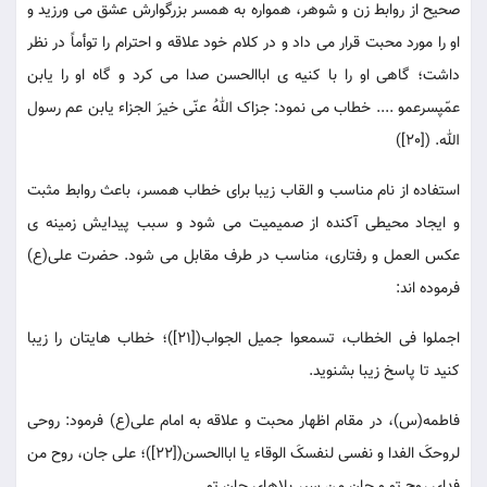
صحیح از روابط زن و شوهر، همواره به همسر بزرگوارش عشق می ورزید و
او را مورد محبت قرار می داد و در کلام خود علاقه و احترام را توأماً در نظر
داشت؛ گاهی او را با کنیه ی اباالحسن صدا می کرد و گاه او را یابن
عمّپسرعمو .... خطاب می نمود: جزاک اللهُ عنّی خیرَ الجزاء یابن عم رسول
الله. ([20])
استفاده از نام مناسب و القاب زیبا برای خطاب همسر، باعث روابط مثبت
و ایجاد محیطی آکنده از صمیمیت می شود و سبب پیدایش زمینه ی
عکس العمل و رفتاری، مناسب در طرف مقابل می شود. حضرت علی(ع)
فرموده اند:
اجملوا فی الخطاب، تسمعوا جمیل الجواب([21])؛ خطاب هایتان را زیبا
کنید تا پاسخ زیبا بشنوید.
فاطمه(س)، در مقام اظهار محبت و علاقه به امام علی(ع) فرمود: روحی
لروحکَ الفدا و نفسی لنفسکَ الوقاء یا اباالحسن([22])؛ علی جان، روح من