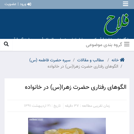
ورود | عضویت
پایگاه نشر و تبلیغ قرآن کریم و معارف اهل بیت علیهم السلام [ موسسه فرهنگی قرآن و
عترت منهاج عشق آباد ]
گروه بندی موضوعی
خانه
مطالب و مقالات
سیره حضرت فاطمه (س)
الگوهای رفتاری حضرت زهرا(س) در خانواده
الگوهای رفتاری حضرت زهرا(س) در خانواده
زمان تقریبی مطالعه : 37 دقیقه
تاریخ : 21 اردیبهشت 1391