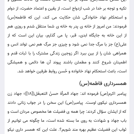
تکیه و توجه بر خدا در شب ازدواج است، از یقین و اعتماد حضرت، از دوام
و استحکام نهاد خانوادگی شان حکایت می کند، این که فاطمه(س)
فرمودند: من امروز از خانه ی پدر به خانه ی شما منتقل شدم و روزی هم
از این خانه به جایگاه ابدی، قبر، پا می گذارم، بیان این است که از
علی(ع) جز با مرگ جدا نمی شود و چیزی جز مرگ هم نمی تواند انس و
همراهی شان را از بین ببرد اگر زوجین زندگی مشترک را با ثبات قدم و
اطمینان شروع کنند و مطمئن باشند پیوند آن ها دائمی و همیشگی
است، باعث استحکام نهاد خانواده و حُسن روابط طرفین خواهد شد.
همسرداری فاطمه(س)
پیامبر اکرم(ص) فرموده اند: جهاد المرأة حسنُ التعبعّل([18])؛ جهاد زن
همسرداری نیکوی اوست. پیامبر(ص) این سخن را در جواب زنانی دادند
که از ایشان سؤال کردند: چرا همه ی فضیلت ها مخصوص مردان است و
باب جهاد و شهادت به روی ما بسته شده است، ما چگونه می توانیم از
ثواب این فضیلت عظیم بهره مند شویم؟. علت این که همسر داری نیکو