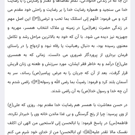
آن جا که در زندگی خانوادگی، تمام تقاضاها و گفتار و رفتارش را با رضایت
خدا می سنجید و همواره رضایت خدا را بر رضایت و راحتی خود مقدم می
کرد و می فرمود: اللّهم إنی اسئلک بما تحب و ترضی([3]) این اصل مهم
در زندگی حضرت زهرا(س) در زمینه ی ملاک انتخاب همسر، مهریه و
جهیزیه نیز دیده می شود. با آن که خود به بالاترین مراحل رشد و تکامل
معنوی رسیده بود، به دنبال رهبانیت یا رفاه نبود و ازدواج را در راستای
فرمان برداری از پروردگار ضروری می دانست. زمانی که به همسری
علی(ع) درآمد و به خاطر فقر ایشان، مورد سرزنش و طعنه ی زنان قریش
قرار گرفت، بعد از آن که جریان را به عرض پیامبر(ص) رساند، سر به
آسمان بلند کرد و فرمود: رضیتُ بما رضی الله و رسوله([4])؛ راضی شدم به
آن چه خدا و رسول خدا(ص) به آن راضی شدند.
در حسن معاشرت با همسر هم رضایت خدا مقدم بود. روزی که علی(ع)
از وی پرسید: چرا از رنج گرسنگی و بی غذا ماندن خانه وی را خبردار نکرده،
فاطمه(س) در پاسخ فرمود: یا ابالحسن إنی لاستحیی من الهی ان اکلف
نفسک مالا تقدر علیه([5])؛ ای اباالحسن! من از خدای خود شرم می کنم