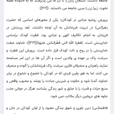
جامعه داشتند، اشتغال زنان را تا آن جا می پذیرفتند که به خانواده لطمه
نخورد، زیرا زن را مربی جامعه می دانستند. ([42])
پرورش روحیه عبادی در کودکان؛ یکی از محورهای اساسی که حضرت
زهرا(س) در تربیت فرزندانش به آن توجه داشتند، بُعد پرستش در
فرزندان به انجام تکالیف الهی و عبادی بود. فطرت کودک براساس
خداپرستی است. )فطرة الله التی فَطَرالناسَ علیها(([43])؛ خداوند صفت
خداپرستی را در روح و ذات کودک قرار داده است. پرورش این فطرت و
سرشت پاک بر عهده ی والدین است و اگر آن ها در این امر مسامحه
نمایند راهزنان و منحرفان فکری سرشت پاک فرزندانشان را آلوده و منحرف
می کنند. اما به طور یقین فردی که در کودکی با خضوع و خشوع در برابر
خداوند آشنا شود و حلاوت و شیرینی عبادت را بچشد و محبوب واقعی و
منبع حیات و قدرت را با عشق و شور بندگی بشناسد هرگز در جوانی جذب
جلوه های دروغین دیگر مکاتب نمی شود.
فاطمه(س) دین باوری و شوق بندگی معبود را از اوان کودکی در جان و