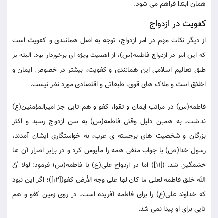
همان ابتدا فراهم می شود.
کفویت در ازدواج
از دیگر نکات مهم در امر ازدواج، توجه به اصل همانندی و کفویت است
که این امر در ازدواج فاطمه(س)، از اهمیت ویژه ای برخوردار بود. البته بر
طبق تعالیم اسلامی این همانندی و کفویت، بیشتر در خصوص ایمان و
اخلاق است و ملاک های قوی، طبقاتی و اقتصادی مورد نظر نیست.
فاطمه(س) در مراتب ایمان و تقوا، کفو و هم تایی جز امیرالمؤمنین(ع)
نداشت، به همین دلیل وقتی فاطمه(س) به سن ازدواج رسید و اکثر
بزرگان و شخصیت های برجسته ی عرب، به خواستگاری ایشان آمدند،
رسول خدا(ص) با جواب منفی همه را مأیوس کرد و در برابر اصرار آن ها
خشمگین شد. ([11]) اما در ازدواج علی(ع) با فاطمه(س) فرمود: لولا أنّ
الله خلق فاطمه لعلی ما کان لها علی وجه الأرض کفو([12])؛ اگر این نبود
که خداوند علی(ع) را برای فاطمه آفریده است، در روی زمین کفو و هم
تایی برای او پیدا نمی شد.