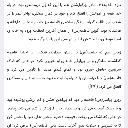
نبود. خدیجه3، مادر بزرگوارشان هم با این که زن ثروتمندی بود، در راه
خدا همه ی اموالش را انفاق کرد و خود در کمال سختی، اواخر عمر را در
شعب ابی طالب گذراند. زندگی ساده ی فاطمه نیز حاصل انتخابی عارفانه و
عاشقانه بود، گویی فاطمه(س) از همان آغازین لحظات ورود به خانه ی
امیرالمؤمنین، با بخشش لباس عروسی این راه را برگزیده بود.
زمانی هم که پیامبر(ص) به دستور خداوند، فدک را در اختیار فاطمه
گذاشت، سادگی و بی پیرایگی خانه ی او تغییری نکرد. در حالی که فدک
سرزمین حاصل خیزی بود و تمام گندم مدینه را تأمین می کرد و
فاطمه(س) تما درآمد آن را در راه رضایت معبود به مستمندان و مساکین
انفاق می کرد. ([29])
روزی پیامبر(ص) فاطمه را دید که پیراهن خشن و کم ارزشی پوشیده بود
و با دست آسیاب می کرد و در همان حال فرزندش را شیر می داد، پیامبر
در حالی که اشک می ریخت، فرمود: دخترم سختی های دنیا را تحمل کن
تا به شیرینی و حلاوت های آخرت دست یابی. فاطمه(س) عرض کرد: ای