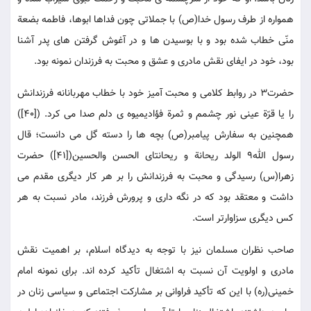
همواره از طرف رسول خدا(ص) با جملاتی چون فداها ابوها، فاطمه بضعة
منّی خطاب شده بود و با بوسیدن ها و در آغوش گرفتن های پدر آشنا
بود، خود در ایفای نقش مادری و عشق و محبت به فرزندان نمونه بود.
حضرت3 در روابط کلامی و محبت آمیز خود با خطاب مهربانانه فرزندانش
را یا قرّة عینی نور چشمم و ثمرة فؤادیمیوه ی دلم صدا می کرد. ([40])
همچنین به سفارش پیامبر(ص) بچه ها را دسته گل می دانست؛ قال
رسول الله9 الولد ریحانة و ریحانتای الحسن والحسین([41]) حضرت
زهرا(س) رسیدگی و محبت به فرزندانش را بر هر کار دیگری مقدم می
داشت و معتقد بود که در نگه داری و پرورش فرزند، مادر نسبت به هر
کس دیگری سزاوارتر است.
صاحب نظران مسلمان نیز با توجه به دیدگاه اسلام، بر اهمیت نقش
مادری و اولویت آن نسبت به اشتغال تأکید کرده اند. برای نمونه امام
خمینی(ره) با این که تأکید فراوانی بر مشارکت اجتماعی و سیاسی زنان در