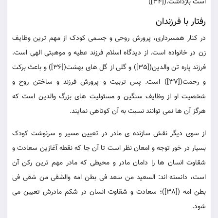
است بازداشت.([34])
رفتار با فرزندان
در کنار همسرداری، پرورش روحی و جسمی کودک از مهم ترین وظایف
زن در خانواده است. از دیدگاه اسلام فرزند عطیه و موهبتی الهی است.
فرزند پاره تن والدین([35]) و گلی از گل های بهشت([36]) و باعث برکت
و رحمت([37]) است. پس تربیت و پرورش فرزند و ساختن روح و
شخصیت او از وظایف سنگین و مسئولیت های بزرگ والدین است که
هرگز آن ها نمی توانند نسبت به آن کوتاهی نمایند.
از سوی دیگر نقش سازنده ی مادر در تعیین مسیر و سرنوشت کودک
بسیار در خور توجه و امعان نظر است تا آن جا که نقطه آغازین سعادت و
شقاوت انسان ها را دامان مادر و محیطی که مادر مهم ترین رکن آن
است، دانسته اند: السعید من سعد فی بطن امه والشقی من شقی فی
بطن امه ([38])؛ سعادت و شقاوت انسان در شکم مادرش تعیین می
شود.