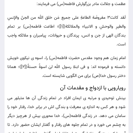
عظمت و جلالت مادر بزرگوارش فاطمه(س) می فرمایند:
لَقد کانت3 مفروضَة الطاعةِ علی جمیع مَن خلق الله من الجنّ والإنسِ
والطیرِ والوحشِ و الانبیاء والملائکة([1])؛ اطاعت فاطمه(س) بر تمام
بندگان الهی از جن و انس، پرندگان و حیوانات، پیامبران و ملائکه واجب
است.
امام زمان هم وجود مقدس حضرت فاطمه(س) را، اسوه ی نیکوی خویش
دانسته و فرموده اند: و فی ابنةِ رسول الله لیَ اسوةٌ حسنةٌ([2])؛ همانا
دختر رسول خدا(ص) برای من الگویی شایسته است.
رویارویی با ازدواج و مقدمات آن
بینش توحیدی و مرتبه ی ایمان افراد در تمام زندگی آن ها متبلور می
شود و هر کس به اندازه ی معرفت و بندگی اش در برابر خدا، رفتار خود را
سامان می دهد. در زندگی فاطمه(س)، خدا محوری بیش از هرچیز دیگر
به چشم می خورد و در تمام جلوه های رفتار و گفتار ایشان حضور دارد. تا