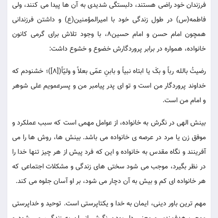
فرزندان خود راضی هستند، دلبستگی شدیدی به آن ها پیدا می کنند، ولی
فاطمه(س) در طول زندگی خود با امیرالمؤمنین(ع) و داشتن فرزندانی
همچون امام حسن و امام حسین8، با وجود تلاش برای گرمی کانون
خانواده، همواره در برابر پروردگارش خضوع و خشوع داشت:
رضیتُ بالله رباً و بکَ یا ابتاه نبیاً و بابنِ عمّی بعلاً و ولیّاً([8])؛ خشنودم که
خداوند پروردگار من است و تو ای پدر پیامبر من و پسرعمویم علی شوهر
و امام من است.
بینش الهی در نگرش به خانواده، از عوامل مهمی است که سبب عملکرد و
موفق زن یا مرد در عرصه ی خانواده می باشد. بینش ها، روش ها را می
آفرینند و نگاه مقدس به خانواده و این که فرد پیش از هر چیز تنها خدا را
در نظر بگیرد، موجب می شود سختی های زندگی و مشکلات اجتماعی که
هر خانواده ای کم و بیش به آن دچار می شود، بر او آسان جلوه می کند.
مهم ترین باور دینی، ایمان به خدا و یکتاپرستی است. توحید و خداپرستی