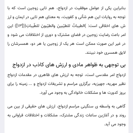
بنابراین یکی از عوامل موفقیت در ازدواج، هم تایی زوجین است که با
توجه به روایات این هم شأنی و کفویت، به معنای هم تایی در ایمان و ارز
ش های اخلاقی است: )الطیباتُ للطیّبینَ والطیّبونَ للطّیباتِ(([13]) این
امر باعث رضایت زوجین در فضای مشترک و دوری از اختلافات می شود و
در غیر این صورت ممکن است هر یک از زوجین یا هر دو، همسرشان را
لایق همسری خود نبینند.
بی توجهی به ظواهر مادی و ارزش های کاذب در ازدواج
ازدواج امر مقدسی است، توجه به ارزش های ظاهری در مقدمات ازدواج
نظیر مهریه، جهیزیه، برگزاری مراسم و تشریفات ازدواج و ... زمینه را برای
بروز کدورت ها و مشکلات خانوادگی به وجود می آورد.
گاهی به واسطه ی سنگینی مراسم ازدواج، ارزش های حقیقی از بین می
روند و در آغازین ساعات زندگی مشترک، مشکلات و اختلافات فراوانی به
وجود می آید.