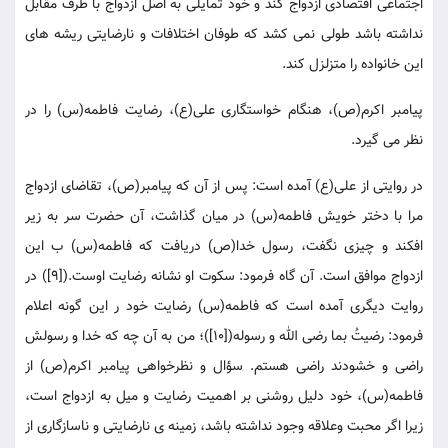
اجتماعی اقتصادی ازدواج کند و خود تمایلی به اصل ازدواج با طرف مقابل
نداشته باشد طولی نمی کشد که طوفان اختلافات و نارضایتی ریشه های
این خانواده را متزلزل کند.
پیامبر اکرم(ص)، هنگام خواستگاری علی(ع)، رضایت فاطمه(س) را در
نظر می گیرد.
در روایتی از علی(ع) آمده است: پس از آن که پیامبر(ص)، تقاضای ازدواج
مرا با دختر خویش فاطمه(س) در میان گذاشت، آن حضرت سر به زیر
افکند و چیزی نگفت، رسول خدا(ص) دریافت که فاطمه(س) ب این
ازدواج موافق است. آن گاه فرمود: سکوت او نشانه رضایت اوست.([9]) در
روایت دیگری آمده است که فاطمه(س) رضایت خود ر این گونه اعلام
فرمود: رضیتُ بما رضی الله و رسوله([10])؛ من به آن چه که خدا و رسولش
راضی و خشودند راضی هستم. سؤال و نظرخواهی پیامبر اکرم(ص) از
فاطمه(س)، خود دلیل روشنی بر اهمیت رضایت و میل به ازدواج است،
زیرا اگر محبت وعلاقه وجود نداشته باشد، زمینه ی نارضایتی و ناسازگاری از