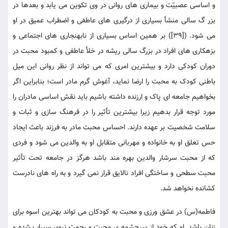
و اساسی عصبیّت و بیماری های روانی در وی تکوین می یابد و بعدها در
بزر گ سالی منشأ بسیاری از درگیری های عاطفی و اضطراب عمیق در او
می شود. ([39]) بر همین اساس بسیاری از نابهنجاری های اجتماعی و
بزهکاری های افراد در بزرگ سالی ریشه در خلأ عاطفی و کمبود محبت در
دوران کودکی دارد و بیشترین امری که می تواند از نظر روانی این میل
باطنی کودک به محبت را ارضا نماید، آغوش گرم مادر است؛ بنابراین اگر
بخواهیم جامعه ای پاک و ارزنده داشته باشیم باید نقش اساسی مادران را
مورد توجه قرار بدهیم زیرا بیشترین تأثیر را در فرهنگ سازی و ثبات و
سلامت شخصیت بر عهده دارند. احساس محبت مادر به فرزند باعث ایجاد
حس تعلق او به خانواده و مهربانی متقابل او به والدین می شود و فردی
که از محبت سرشار والدین بهره مند باشد هرگز در جامعه تحت تأثیر
محبت سطحی و ساختگی افراد نالایق قرار نمی گیرد و به راه های نادرست
کشانده نخواهد شد.
فاطمه(س) در عشق ورزی و محبت به کودکان می تواند بهترین اسوه برای
زنان باشد. او که خود از سرچشمه ی محبت و رحمت نبوی سیراب شده و