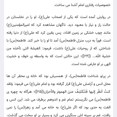
خصوصیات رفتاری امام آشنا می ساخت.
در روایتی آمده است که یکی از اصحاب علی(ع)، او را در نخلستان در
حالت راز و نیاز با معبود دید. ناگهان مشاهده کرد که امیرالمؤمنین(ع)
مانند چوب خشکی بر زمین افتاد، پس یقین کرد که علی(ع) از دنیا رفته
است. فوراً به درب منزل فاطمه(س) آمد تا او را با خبر کند. فاطمه(س) با
شناختی که از روحیات علی(ع) داشت، فرمود: الغیشة التی تأخذه من
خشیة الله... ([24])؛ این حالتی است که به واسطه ی خوف و خشیت
الهی بر او عارض شده است.
در پرتو شناخت فاطمه(س)، از همسرش بود که خانه ی محقر آن ها
محل انس و آرامش علی(ع) قرار گرفته بود و امام علی(ع) می فرمود: وَلقد
کنتُ أنظُر إلیها فَتَنْکََشِفُ عنیّ الهمومَ والأحزان([25])؛ هرگاه به چهره ی
فاطمه(س) می نگریستم تمام غم و اندوهم برطرف می شد. این انس و
الفت به حدی بود که اگر علی(ع) به خانه می آمد و زهرا(س) را نمی
یافت، غم بر سینه اش سنگینی می کرد و بسیار بر او سخت می گذشت.