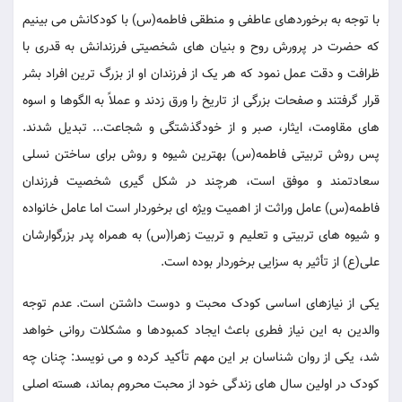
با توجه به برخوردهای عاطفی و منطقی فاطمه(س) با کودکانش می بینیم
که حضرت در پرورش روح و بنیان های شخصیتی فرزندانش به قدری با
ظرافت و دقت عمل نمود که هر یک از فرزندان او از بزرگ ترین افراد بشر
قرار گرفتند و صفحات بزرگی از تاریخ را ورق زدند و عملاً به الگوها و اسوه
های مقاومت، ایثار، صبر و از خودگذشتگی و شجاعت... تبدیل شدند.
پس روش تربیتی فاطمه(س) بهترین شیوه و روش برای ساختن نسلی
سعادتمند و موفق است، هرچند در شکل گیری شخصیت فرزندان
فاطمه(س) عامل وراثت از اهمیت ویژه ای برخوردار است اما عامل خانواده
و شیوه های تربیتی و تعلیم و تربیت زهرا(س) به همراه پدر بزرگوارشان
علی(ع) از تأثیر به سزایی برخوردار بوده است.
یکی از نیازهای اساسی کودک محبت و دوست داشتن است. عدم توجه
والدین به این نیاز فطری باعث ایجاد کمبودها و مشکلات روانی خواهد
شد، یکی از روان شناسان بر این مهم تأکید کرده و می نویسد: چنان چه
کودک در اولین سال های زندگی خود از محبت محروم بماند، هسته اصلی