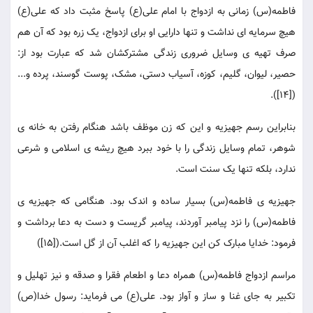
فاطمه(س) زمانی به ازدواج با امام علی(ع) پاسخ مثبت داد که علی(ع)
هیچ سرمایه ای نداشت و تنها دارایی او برای ازدواج، یک زره بود که آن هم
صرف تهیه ی وسایل ضروری زندگی مشترکشان شد که عبارت بود از:
حصیر، لیوان، گلیم، کوزه، آسیاب دستی، مشک، پوست گوسند، پرده و...
([14]).
بنابراین رسم جهیزیه و این که زن موظف باشد هنگام رفتن به خانه ی
شوهر، تمام وسایل زندگی را با خود ببرد هیچ ریشه ی اسلامی و شرعی
ندارد، بلکه تنها یک سنت است.
جهیزیه ی فاطمه(س) بسیار ساده و اندک بود. هنگامی که جهیزیه ی
فاطمه(س) را نزد پیامبر آوردند، پیامبر گریست و دست به دعا برداشت و
فرمود: خدایا مبارک کن این جهیزیه را که اغلب آن از گل است.([15])
مراسم ازدواج فاطمه(س) همراه دعا و اطعام فقرا و صدقه و نیز تهلیل و
تکبیر به جای غنا و ساز و آواز بود. علی(ع) می فرماید: رسول خدا(ص)