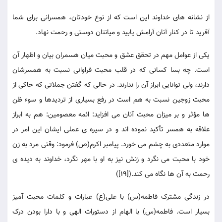
از نشانه های خداوند این است که از نوع خودتان، همسرانی برای شما
آفرید تا در کنار آنان آرامش یابید و میانتان دوستی و رحمت نهاد.
یکی از عوامل مهم در تحقق عشق و محبت میان هسمران بیان و اظهار آن
است. چه بسا کسانی که در قلب محبت فراوانی نسبت به همسرشان
دارند، ولی توانایی ابراز آن را ندارند. در حالی که گفتن جملاتی که حاکی از
محبت زوجین نسبت به هم است در رفع بسیاری از تردیدها و سوء ظن
ها مؤثر و بر میزان محبت آنان می افزاید: ائمه معصومین: هم به ابراز
علاقه به همسر تأکید نموده اند و در سیره ی عملی ایشان این امر در
موارد متعددی به چشم می خورد. پیامبر اکرم(ص) فرمود: وقتی مرد به زن
خود با محبت می نگرد و زنش نیز به او با مهر نگرد، خداوند به دیده ی
رحمت به آن ها نگاه می کند.([19])
در زندگی مشترک فاطمه(س) با علی(ع) عبارات و کلمات محبت آمیز
بسیار است. فاطمه(س) با الهام از دستورات الهی و با دارا بودن درک