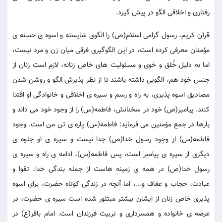
رفتاری و اخلاقی الگو در پیش گیرد.
قرآن کریم، رسول گرامی اسلام(ص) را الگوی شایسته و اسوه ی حسنه ی
مؤمنان معرفی کرده است، در این الگوگیری فرقی میان زن و مرد نیست،
اما به دلیل خُلق و خوی و مسئولیت های خاص زنانه، لازم است زنان از
جنس خود هم، الگویی داشته باشند تا از نظر پذیرش الگو و روشن شدن
مصادیق اسوه پذیری، به راه و رسم و سیره ی اخلاقی و خانوادگی او اقتدا
کنند. پیامبر(ص) خود در سخنانش، فاطمه(س) را از وجود خود می داند و
بارها در جمع مؤمنین می فرماید: فاطمه(س) پاره ی تن من است. وجود
فاطمه(س) از وجود رسول خدا(ص) جدا نیست و سیره ی او جلوه ی
دیگری از سیره ی پیامبر است، پس فاطمه(س)، ادامه ی راه و سیره ی
رسول خدا(ص) در همه ی زمینه هاست از جمله بندگی خدا، تقوا و
عبادت، حجاب و عفاف و...، اما آنچه در زندگی کوتاه حضرت، برای اسوه
پذیری خاص زنان از ایشان بیشتر مبتلور شده است سیره ی حضرت، در
عرصه ی خانواده و همسرداری و تربیت فرزندان است. امام باقر(ع) در