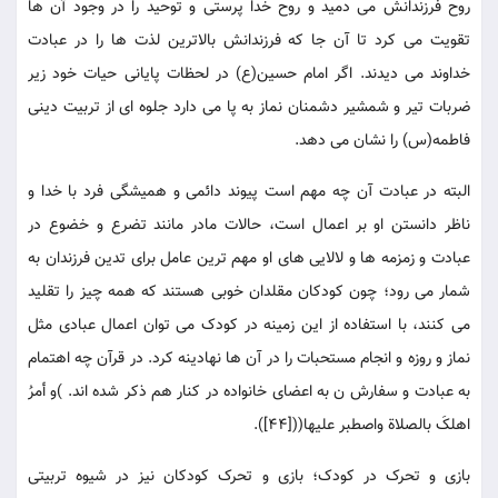
روح فرزندانش می دمید و روح خدا پرستی و توحید را در وجود آن ها
تقویت می کرد تا آن جا که فرزندانش بالاترین لذت ها را در عبادت
خداوند می دیدند. اگر امام حسین(ع) در لحظات پایانی حیات خود زیر
ضربات تیر و شمشیر دشمنان نماز به پا می دارد جلوه ای از تربیت دینی
فاطمه(س) را نشان می دهد.
البته در عبادت آن چه مهم است پیوند دائمی و همیشگی فرد با خدا و
ناظر دانستن او بر اعمال است، حالات مادر مانند تضرع و خضوع در
عبادت و زمزمه ها و لالایی های او مهم ترین عامل برای تدین فرزندان به
شمار می رود؛ چون کودکان مقلدان خوبی هستند که همه چیز را تقلید
می کنند، با استفاده از این زمینه در کودک می توان اعمال عبادی مثل
نماز و روزه و انجام مستحبات را در آن ها نهادینه کرد. در قرآن چه اهتمام
به عبادت و سفارش ن به اعضای خانواده در کنار هم ذکر شده اند. )و أمرُ
اهلکَ بالصلاة واصطبر علیها(([44]).
بازی و تحرک در کودک؛ بازی و تحرک کودکان نیز در شیوه تربیتی