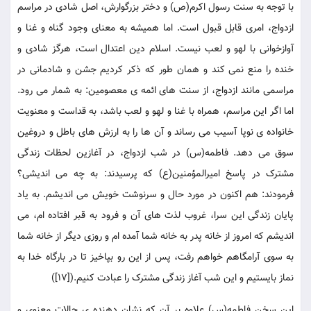
با توجه به سنت رسول اکرم(ص) و دختر بزرگوارش، اصل شادی در مراسم
ازدواج، امری قابل قبول است. اما همیشه به معنای وجود گناه و غنا و
آوازخوانی با لهو و لعب نیست. اسلام دین اعتدال است، هرگز شادی و
خنده را منع نمی کند و همان طور که ذکر کردیم جشن و شادمانی در
مراسمی مانند ازدواج، از سنت های ائمه ی معصومین: به شمار می رود.
اما اگر این مراسم، همراه با غنا و لهو و لعب باشد، به قداست و معنویت
خانواده ی نوپا آسیب می رساند و آن ها را به ارزش های باطل و دروغین
سوق می دهد. فاطمه(س) در شب ازدواج، در آغازین لحظات زندگی
مشترک در پاسخ امیرالمؤمنین(ع) که پرسیدند: به چه می اندیشی؟
فرمودند: هم اکنون در مورد حال و سرنوشت خویش می اندیشم. به یاد
پایان زندگی این سرا، غروب لذت های آن و فرود به قبر افتاده ام، می
اندیشم که امروز از خانه پدر به خانه شما آمده ام و روزی دیگر از خانه شما
به سوی آرامگاهم خواهم رفت، پس از این رو بپاخیز تا در بارگاه خدا به
نماز بایستیم و این شب آغاز زندگی مشترک را عبادت کنیم.([17])
این سخن فاطمه(س) علاوه بر آن که نشان دهنده ی حالات معنوی و