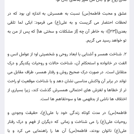
فدای روح تو و جان من سپر بلاهای جان تو.
عشق و محبت فاطمه(س) نسبت به همسرش به اندازه ای بود که در
لحظات احتضار می گریست و به علی(ع) می فرمود: ابکی لما تلقی
بعدی([23])؛ به خاطر آن چه [از مشکلات و سختی ها] که پس از من به
تو خواهد رسید می گریم.
2. شناخت همسر و آشنایی با ابعاد روحی و شخصیتی او؛ از عوامل انس و
الفت در خانواده و استحکام آن، شناخت حالات و روحیات یکدیگر و درک
متقابل است. در صورت درک صحیح روش و رفتار همسر، طراف مقابل می
تواند در برابر آن واکنش مناسبی نشان دهد و با شناخت موقعیت او راحت
تر از خطاها و لغزش های احتمالی همسرش گذشت کند، زیرا بسیاری از
اختلاف ها ناشی از بدفهمی ها و سوءتفاهم ها است.
فاطمه(س) در مدت کوتاه زندگی خود با علی(ع)، حقیقت وجودی و
روحیات علی(ع) را می شناخت و زمانی که دیگران از فهم و درک رفتار
علی(ع) ناتوان بودند، فاطمه(س) آن ها را راهنمایی می کرد و با