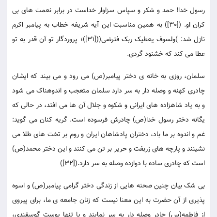
رسول خدا! حمد و شکر و سپاس سزاوار خداست در برابر نعمت های بی
کران او. ([30]) به همین مناسبت این آیه شریفه خطاب به پیامبر اکرم
نازل شد: )ولسوف یعطیک ربک فترضی(([31])؛ پروردگار تو آن قدر به تو
عطا می کند که خشنود گردی.
سلمان، روزی به خانه ی دختر پیامبر(ص) می رود و می بیند که ایشان
چادری کهنه و وصله دار به سر دارد سلمان متعجب و اندوهناک می شود
و به یاد شاهزاده های ایرانی و شکوه و جلال آن ها می افتد، در حالی که
یگانه دختر رسول خدا(ص) چادرش فرسوده است. گریه کنان می گوید:
غم و اندوه بر ما باد، دختران پادشاهان ایران و روم بر تخت های طلا می
نشینند و پارچه های زربفت و حریر بر تن می کنند و این دختر محمد(ص)
است که چادری ساده با دوازده وصله به سر دارد.([32])
بی شک بیان چنین صحنه هایی از زندگی دختر گرامی پیامبر(ص) و اسوه
پذیری از آن حضرت به این معنا نیست که زنان جامعه ی ما، برای پیروی
از فاطمه(س) چادر وصله دار به سر نمایند و یا تنها پوست گوسفندی،