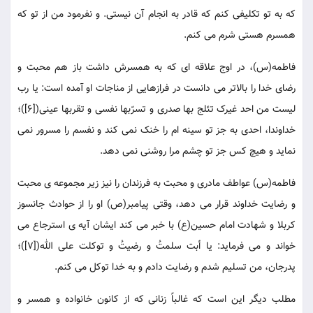
که به تو تکلیفی کنم که قادر به انجام آن نیستی. و نفرمود من از تو که
همسرم هستی شرم می کنم.
فاطمه(س)، در اوج علاقه ای که به همسرش داشت باز هم محبت و
رضای خدا را بالاتر می دانست در فرازهایی از مناجات او آمده است: یا رب
لیست من احد غیرک تئلج بها صدری و تسرّبها نفسی و تقربها عینی([6])؛
خداوندا، احدی به جز تو سینه ام را خنک نمی کند و نفسم را مسرور نمی
نماید و هیچ کس جز تو چشم مرا روشنی نمی دهد.
فاطمه(س) عواطف مادری و محبت به فرزندان را نیز زیر مجموعه ی محبت
و رضایت خداوند قرار می دهد، وقتی پیامبر(ص) او را از حوادث جانسوز
کربلا و شهادت امام حسین(ع) با خبر می کند ایشان آیه ی استرجاع می
خواند و می فرماید: یا أبت سلمتُ و رضیتُ و توکلت علی الله([7])؛
پدرجان، من تسلیم شدم و رضایت دادم و به خدا توکل می کنم.
مطلب دیگر این است که غالباً زنانی که از کانون خانواده و همسر و