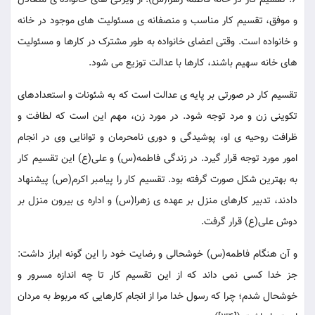
6. تقسیم کار در خانه فاطمه زهرا(س): از ویژگی های خانواده ی متعادل
و موفق، تقسیم کار مناسب و منصفانه ی مسئولیت های موجود در خانه
و خانواده است. وقتی اعضای خانواده به طور مشترک در کارها و مسئولیت
های خانه سهیم باشند، کارها با عدالت توزیع می شود.
تقسیم کار در صورتی بر پایه ی عدالت است که به شئونات و استعدادهای
تکوینی زن و مرد توجه شود. در مورد زن، مهم این است که لطافت و
ظرافت روحیه ی او، پوشیدگی و دوری نامحرمان و توانایی وی در انجام
امور مورد توجه قرار گیرد. در زندگی فاطمه(س) و علی(ع) این تقسیم کار
به بهترین شکل صورت گرفته بود. تقسیم کار را پیامبر اکرم(ص) پیشنهاد
دادند، تدبیر کارهای منزل بر عهده ی زهرا(س) و اداره ی بیرون منزل بر
دوش علی(ع) قرار گرفت.
و آن هنگام فاطمه(س) خوشحالی و رضایت خود را این گونه ابراز داشت:
جز خدا کسی نمی داند که از این تقسیم کار تا چه اندازه مسرور و
خوشحال شدم؛ چرا که رسول خدا مرا از انجام کارهایی که مربوط به مردان