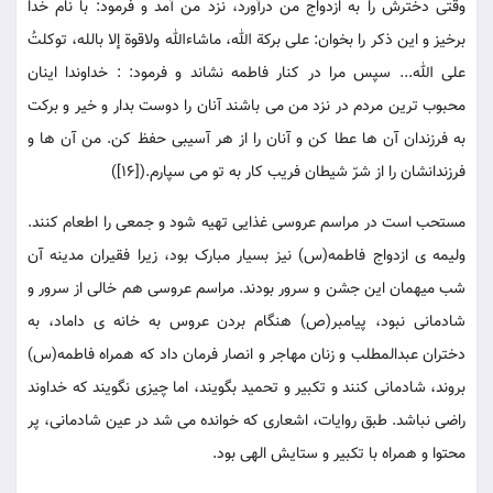
وقتی دخترش را به ازدواج من درآورد، نزد من آمد و فرمود: با نام خدا
برخیز و این ذکر را بخوان: علی برکة الله، ماشاءالله ولاقوة إلا بالله، توکلتُ
علی الله... سپس مرا در کنار فاطمه نشاند و فرمود: : خداوندا اینان
محبوب ترین مردم در نزد من می باشند آنان را دوست بدار و خیر و برکت
به فرزندان آن ها عطا کن و آنان را از هر آسیبی حفظ کن. من آن ها و
فرزندانشان را از شرّ شیطان فریب کار به تو می سپارم.([16])
مستحب است در مراسم عروسی غذایی تهیه شود و جمعی را اطعام کنند.
ولیمه ی ازدواج فاطمه(س) نیز بسیار مبارک بود، زیرا فقیران مدینه آن
شب میهمان این جشن و سرور بودند. مراسم عروسی هم خالی از سرور و
شادمانی نبود، پیامبر(ص) هنگام بردن عروس به خانه ی داماد، به
دختران عبدالمطلب و زنان مهاجر و انصار فرمان داد که همراه فاطمه(س)
بروند، شادمانی کنند و تکبیر و تحمید بگویند، اما چیزی نگویند که خداوند
راضی نباشد. طبق روایات، اشعاری که خوانده می شد در عین شادمانی، پر
محتوا و همراه با تکبیر و ستایش الهی بود.