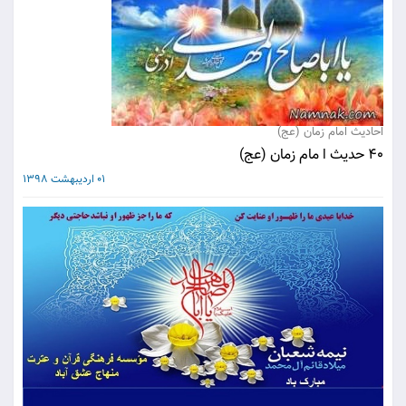
احادیث امام زمان (عج)
40 حدیث ا مام زمان (عج)
01 اردیبهشت 1398