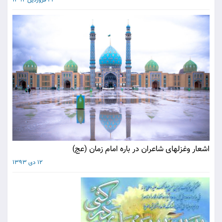
23 فروردین 1394
اشعار وغزلهای شاعران در باره امام زمان (عج)
12 دی 1393