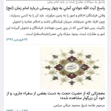
پاسخ به سوالات مطرح شده در باره امام زمان
پاسخ آيت الله جوادي آملي به چهار پرسش درباره امام زمان (عج)
وقتي فرشتگان احكام و امور را به زمين مي‏آورند، بايد آن را به كسي بسپارند،
چون افراد عادي نمي‏توانند ميزبان فرشتگان باشند و احكام صادره را تحويل
بگيرند، پس تنها كسي كه در روي زمين مهمان‏دار فرشتگان و تحويل گيرنده اين
امور و مقدّرات است، وجود مبارك ولي عصر(عليه‌السلام) است...
26 فروردین 1398
معجزاتی که از حضرت حجت به دست بعضی از سفراء جاری، و از
خود آن بزرگوار مشاهده شده؛
مرحوم علامه شیخ محمود عراقی میثمی