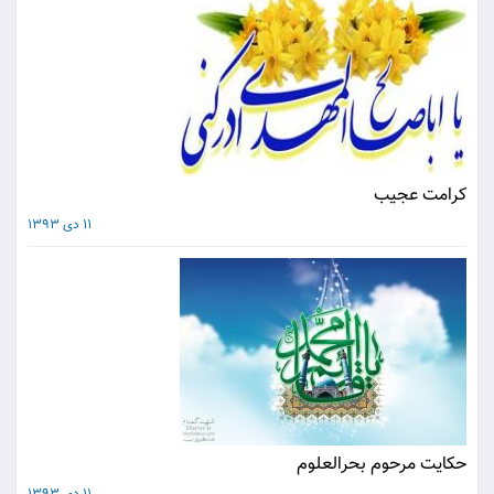
کرامت عجيب
11 دی 1393
حکايت مرحوم بحرالعلوم‏
11 دی 1393