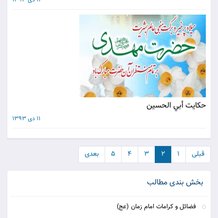
حکايت أبي الحسين‏
11 دی 1393
قبلی
۱
۲
۳
۴
۵
بعدی
بخش بندی مطالب
فضائل و کرامات امام زمان (عج)