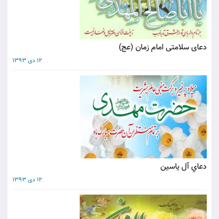
دعای سلامتی امام زمان (عج)
12 دی 1393
دعاي آل ياسين
12 دی 1393