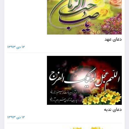
دعای عهد
12 دی 1393
دعای ندبه
12 دی 1393