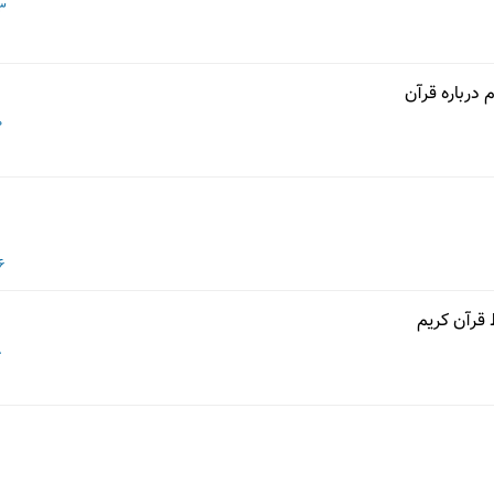
13 خرد
 درباره قرآن
10 
06 خر
 قرآن کریم
08