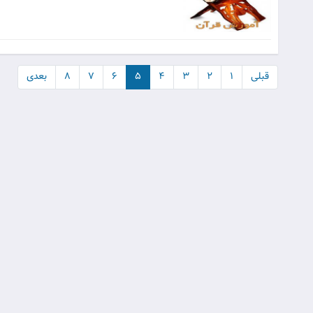
قبلی
۱
۲
۳
۴
۵
۶
۷
۸
بعدی