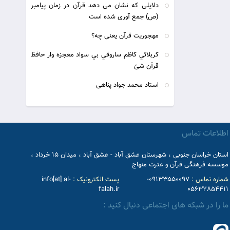
دلایلی که نشان می دهد قرآن در زمان پیامبر
(ص) جمع آوری شده است
مهجوریت قرآن یعنی چه؟
كربلائي كاظم ساروقي بي سواد معجزه وار حافظ
قرآن شئ
استاد محمد جواد پناهی
اطلاعات تماس
استان خراسان جنوبی ، شهرستان عشق آباد - عشق آباد ، میدان 15 خرداد ،
موسسه فرهنگی قرآن و عترت منهاج
شماره تماس :
09133550097-
پست الکترونیک :
info[at] al-
falah.ir
05632854411
ما را در شبکه های اجتماعی دنبال کنید :