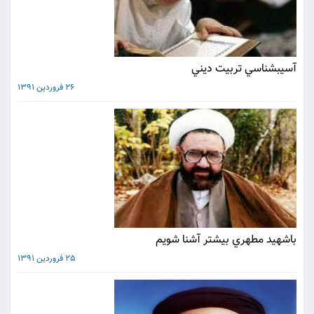
آسيب‏شناسي تربيت ديني
26 فروردین 1391
باشهيد مطهري بيشتر آشنا شويم
25 فروردین 1391