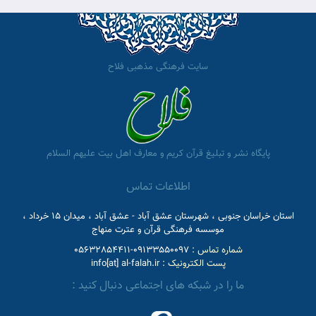
سایت فرهنگی مذهبی فلاح
پایگاه نشر و تبلیغ قرآن کریم و معارف اهل بیت علیهم السلام
اطلاعات تماس
استان خراسان جنوبی ، شهرستان عشق آباد - عشق آباد ، میدان 15 خرداد ،
موسسه فرهنگی قرآن و عترت منهاج
شماره تماس :
09133550097-05632854411
پست الکترونیک :
info[at] al-falah.ir
ما را در شبکه های اجتماعی دنبال کنید :