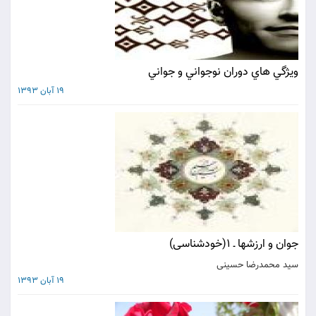
ويژگي هاي دوران نوجواني و جواني
19 آبان 1393
جوان و ارزشها ـ 1(خودشناسی)
سید محمدرضا حسینی
19 آبان 1393