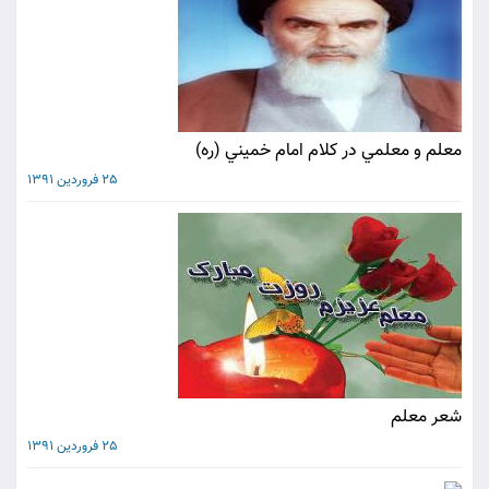
معلم و معلمي در كلام امام خميني (ره)
25 فروردین 1391
شعر معلم
25 فروردین 1391