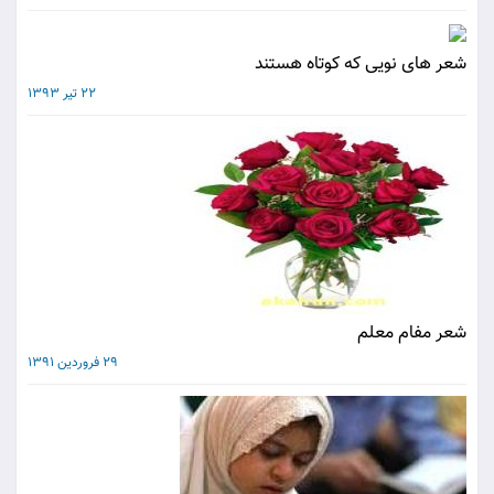
شعر های نویی که کوتاه هستند
22 تیر 1393
شعر مفام معلم
29 فروردین 1391