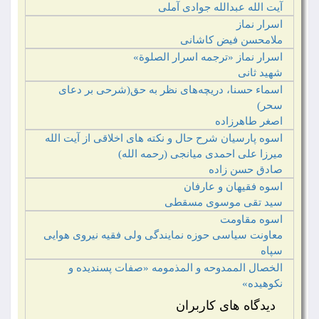
آیت الله عبدالله جوادی آملی
اسرار نماز
ملامحسن فیض کاشانی‏
اسرار نماز «ترجمه اسرار الصلوة»
شهید ثانی
اسماء حسنا، دریچه‌های نظر به حق(شرحی بر دعای
سحر)
اصغر طاهرزاده
اسوه پارسیان شرح حال و نکته های اخلاقی از آیت الله
میرزا علی احمدی میانجی (رحمه الله)
صادق حسن زاده‏
اسوه فقیهان و عارفان
سید تقی موسوی مسقطی
اسوه مقاومت
معاونت سیاسی حوزه نمایندگی ولی فقیه نیروی هوایی
سپاه
الخصال الممدوحه و المذمومه «صفات پسندیده و
نکوهیده»
دیدگاه های کاربران