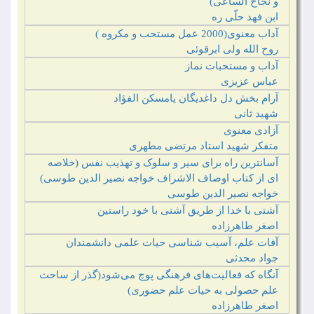
و نجاح الساعی)
ابن فهد حلّی ره‏
آداب معنوی(2000 عمل مستحب و مکروه )
روح الله ولی ابرقوئی‏
آداب و مستحبات نماز
عباس عزیزی‏
آرام بخش دل داغدیگان یامسکن الفؤاد
شهید ثانی
آزادی معنوی
متفکر شهید استاد مرتضی مطهری‏‏‏‏‏‏‏‏
آسانترین راه برای سیر و سلوک و تهذیب نفس (خلاصه
ای از کتاب اوصاف الاشراف خواجه نصیر الدین طوسی)
خواجه نصیر الدین طوسی‏
آشتی با خدا از طریق آشتی با خود راستین
اصغر طاهرزاده
آفات علم، آسیب شناسی حیات علمی دانشمندان
جواد محدثی‏
آنگاه که فعالیت‌های فرهنگی پوچ می‌شود(گذر از ساحت
علم حصولی به حیات علم حضوری)
اصغر طاهرزاده