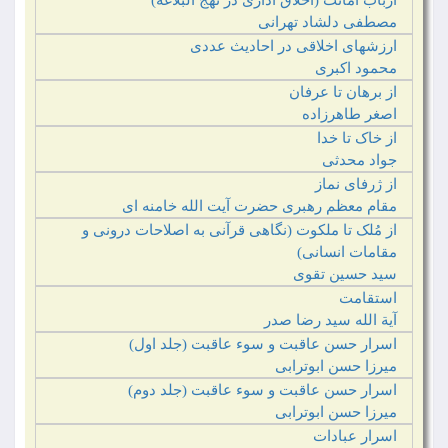
ارباب امانت (اخلاق اداری در نهج البلاغه)
مصطفی دلشاد تهرانی‏
ارزشهای اخلاقی در احادیث عددی
محمود اکبری‏
از برهان تا عرفان
اصغر طاهرزاده
از خاک تا خدا
جواد محدثی
از ژرفای نماز
مقام معظم رهبری حضرت آیت الله خامنه ای
از مُلک تا ملکوت (نگاهی قرآنی به اصلاحات درونی و
مقامات انسانی)
سید حسین تقوی‏
استقامت
آیة الله سید رضا صدر
اسرار حسن عاقبت و سوء عاقبت (جلد اول)
میرزا حسن ابوترابی‏
اسرار حسن عاقبت و سوء عاقبت (جلد دوم)
میرزا حسن ابوترابی‏
اسرار عبادات