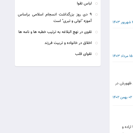
لباس تقوا
9 دی روز بزرگداشت انسجام اسلامی براساس
آموزه "تولی و تبری" است
140
تقوی در نهج البلاغه به ترتیب خطبه ها و نامه ها
اخلاق در خانواده و تربيت فرزند
تقوای قلب
15 مرداد 1403
ى ظهورش در
02 بهمن 1402
راده و