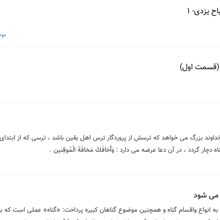
ح یزدی- 1
23 شهریور 3
م (قسمت اول)
داوند بزرگ مى خواهد كه ترسش از پروردگار ترس اهل يقين باشد ، ترسى كه از ابتدا
چار گردد ، در آن دعا عرضه مى دارد : وَأَخافَكَ مَخافَةَ الْمُوقِنين .
 می شود
دامه به انواع واقسام گناه و همچنین موضوع گناهان کبیره پرداخت: «گناه» عملی است که با ا