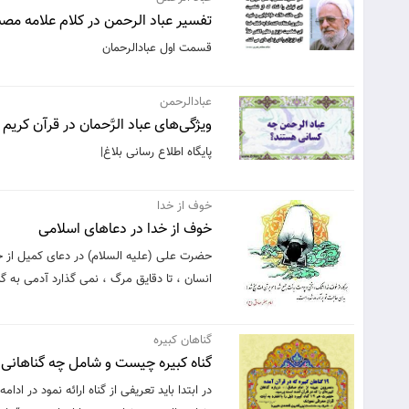
تفسیر عباد الرحمن در کلام علامه مصبا
قسمت اول عبادالرحمان
عبادالرحمن
ويژگی‌های عباد الرَّحمان در قرآن كري
پایگاه اطلاع رسانی بلاغ|
خوف از خدا
خوف از خدا در دعاهاى اسلامى
حضرت على (عليه السلام) در دعاى كميل از خ
انسان ، تا دقايق مرگ ، نمى گذارد آدمى به گناه د
گناهان کبیره
گناه کبیره چیست و شامل چه گناهانی
در ابتدا باید تعریفی از گناه ارائه نمود در ا